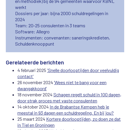
en methodiek) bij de 94 gemeenten waarvoor KBNL
werkt
Dossiers per jaar: bijna 2000 schuldregelingen in
2024
Team: 20-25 consulenten in 3 teams
Software: Allegro
Instrumenten: convenanten; saneringskredieten,
Schuldenknooppunt
Gerelateerde berichten
4 februari 2025
'Snelle doorlooptijden door veelvuldig
contact'
26 november 2024
‘Wees niet te bang voor een
dwangakkoord’
18 november 2024
Schagen regelt schuld in 100 dagen,
door strak proces met vaste consulenten
14 oktober 2024
In de Brabantse Kempen heb je
meestal in 93 dagen een schuldregeling. En bij jou?
25 maart 2024
Kortere doorlooptijden, zo doen ze dat
in Tiel en Groningen