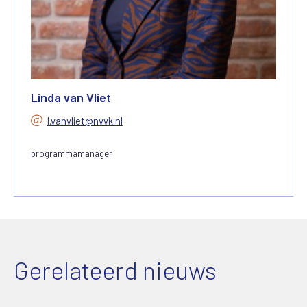
Linda van Vliet
l.vanvliet@nvvk.nl
programmamanager
Gerelateerd nieuws