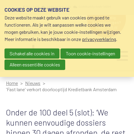
Overslaan en naar de inhoud gaan
Meta navigation
mijn nvvk
open community
community nvvk-leden
COOKIES OP DEZE WEBSITE
Deze website maakt gebruik van cookies om goed te
hulp nodig
bij geldzorgen?
functioneren. Als je wilt aanpassen welke cookies we
0800-8115.nl
schuldhulp • sociaal krediet •
mogen gebruiken, kan je jouw cookie-instellingen wijzigen.
budgetbeheer • beschermingsbewind
Meer informatie is beschikbaar in onze
privacyverklaring
.
Schakel alle cookies in
Toon cookie-instellingen
Main navigation
Ju
me
Alleen essentiële cookies
Home
Nieuws
'Fast lane' verkort doorlooptijd Kredietbank Amsterdam
Onder de 100 deel 5 (slot): ‘We
kunnen eenvoudige dossiers
binnen 30 dagen afronden, de rest