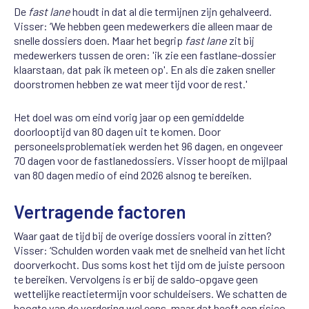
De
fast lane
houdt in dat al die termijnen zijn gehalveerd.
Visser: ‘We hebben geen medewerkers die alleen maar de
snelle dossiers doen. Maar het begrip
fast lane
zit bij
medewerkers tussen de oren: 'ik zie een fastlane-dossier
klaarstaan, dat pak ik meteen op'. En als die zaken sneller
doorstromen hebben ze wat meer tijd voor de rest.'
Het doel was om eind vorig jaar op een gemiddelde
doorlooptijd van 80 dagen uit te komen. Door
personeelsproblematiek werden het 96 dagen, en ongeveer
70 dagen voor de fastlanedossiers. Visser hoopt de mijlpaal
van 80 dagen medio of eind 2026 alsnog te bereiken.
Vertragende factoren
Waar gaat de tijd bij de overige dossiers vooral in zitten?
Visser: ‘Schulden worden vaak met de snelheid van het licht
doorverkocht. Dus soms kost het tijd om de juiste persoon
te bereiken. Vervolgens is er bij de saldo-opgave geen
wettelijke reactietermijn voor schuldeisers. We schatten de
hoogte van de vordering wel eens, maar dat heeft een risico.