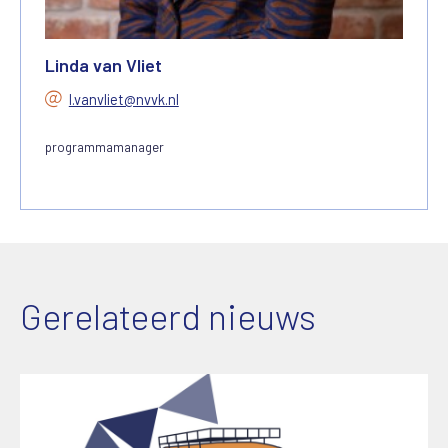
Linda van Vliet
l.vanvliet@nvvk.nl
programmamanager
Gerelateerd nieuws