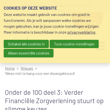
Overslaan en naar de inhoud gaan
Meta navigation
mijn nvvk
open community
community nvvk-leden
COOKIES OP DEZE WEBSITE
Deze website maakt gebruik van cookies om goed te
hulp nodig
bij geldzorgen?
functioneren. Als je wilt aanpassen welke cookies we
0800-8115.nl
schuldhulp • sociaal krediet •
mogen gebruiken, kan je jouw cookie-instellingen wijzigen.
budgetbeheer • beschermingsbewind
Meer informatie is beschikbaar in onze
privacyverklaring
.
Schakel alle cookies in
Toon cookie-instellingen
Main navigation
Ju
me
Alleen essentiële cookies
Home
Nieuws
‘Wees niet te bang voor een dwangakkoord’
Onder de 100 deel 3: Verder
Financiële Zorgverlening stuurt op
slimme keuzes