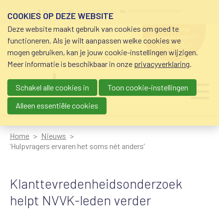
Overslaan en naar de inhoud gaan
Meta navigation
mijn nvvk
open community
community nvvk-leden
COOKIES OP DEZE WEBSITE
Deze website maakt gebruik van cookies om goed te
hulp nodig
bij geldzorgen?
functioneren. Als je wilt aanpassen welke cookies we
0800-8115.nl
schuldhulp • sociaal krediet •
mogen gebruiken, kan je jouw cookie-instellingen wijzigen.
budgetbeheer • beschermingsbewind
Meer informatie is beschikbaar in onze
privacyverklaring
.
Schakel alle cookies in
Toon cookie-instellingen
Main navigation
Ju
me
Alleen essentiële cookies
Home
Nieuws
‘Hulpvragers ervaren het soms nét anders’
Klanttevredenheidsonderzoek
helpt NVVK-leden verder