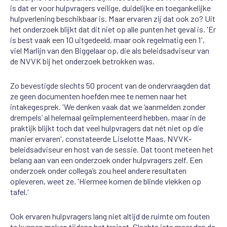
is dat er voor hulpvragers veilige, duidelijke en toegankelijke
hulpverlening beschikbaar is. Maar ervaren zij dat ook zo? Uit
het onderzoek blijkt dat dit niet op alle punten het geval is. 'Er
is best vaak een 10 uitgedeeld, maar ook regelmatig een 1',
viel Marlijn van den Biggelaar op, die als beleidsadviseur van
de NVVK bij het onderzoek betrokken was.
Zo bevestigde slechts 50 procent van de ondervraagden dat
ze geen documenten hoefden mee te nemen naar het
intakegesprek. 'We denken vaak dat we ‘aanmelden zonder
drempels’ al helemaal geïmplementeerd hebben, maar in de
praktijk blijkt toch dat veel hulpvragers dat nét niet op die
manier ervaren', constateerde Liselotte Maas, NVVK-
beleidsadviseur en host van de sessie. Dat toont meteen het
belang aan van een onderzoek onder hulpvragers zelf. Een
onderzoek onder collega’s zou heel andere resultaten
opleveren, weet ze. 'Hiermee komen de blinde vlekken op
tafel.'
Ook ervaren hulpvragers lang niet altijd de ruimte om fouten
te kunnen maken tijdens het traject. Slechts iets meer dan de