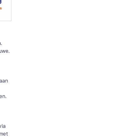
n.
luwe.
 aan
en.
via
 met