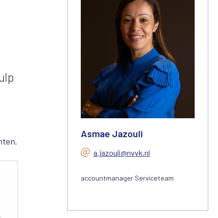
ulp
Asmae Jazouli
nten.
a.jazouli@nvvk.nl
accountmanager Serviceteam