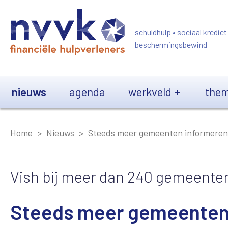
Overslaan en naar de inhoud gaan
schuldhulp • sociaal krediet
beschermingsbewind
Main navigation
nieuws
agenda
werkveld
them
Home
Nieuws
Steeds meer gemeenten informeren
Vish bij meer dan 240 gemeenten
Steeds meer gemeenten