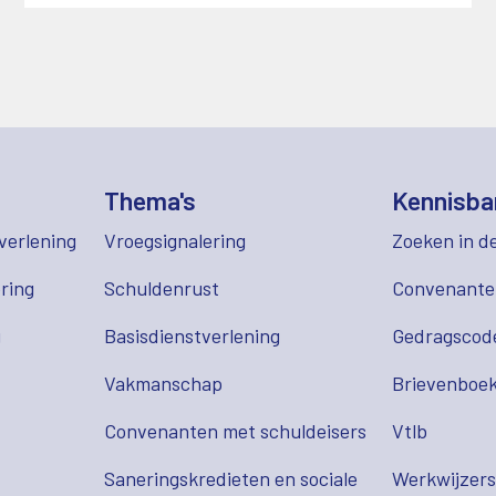
Thema's
Kennisba
verlening
Vroegsignalering
Zoeken in d
ring
Schuldenrust
Convenant
g
Basisdienstverlening
Gedragscod
Vakmanschap
Brievenboek
Convenanten met schuldeisers
Vtlb
Saneringskredieten en sociale
Werkwijzer