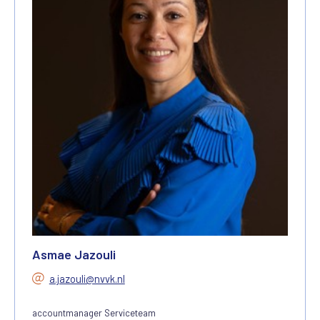
Asmae Jazouli
a.jazouli@nvvk.nl
accountmanager Serviceteam