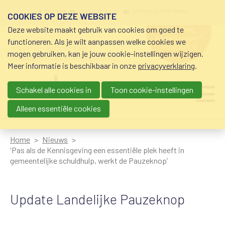
Overslaan en naar de inhoud gaan
Meta navigation
mijn nvvk
open community
community nvvk-leden
COOKIES OP DEZE WEBSITE
Deze website maakt gebruik van cookies om goed te
hulp nodig
bij geldzorgen?
functioneren. Als je wilt aanpassen welke cookies we
0800-8115.nl
schuldhulp • sociaal krediet •
mogen gebruiken, kan je jouw cookie-instellingen wijzigen.
budgetbeheer • beschermingsbewind
Meer informatie is beschikbaar in onze
privacyverklaring
.
Schakel alle cookies in
Toon cookie-instellingen
Main navigation
Ju
me
Alleen essentiële cookies
Home
Nieuws
'Pas als de Kennisgeving een essentiële plek heeft in
gemeentelijke schuldhulp, werkt de Pauzeknop’
Update Landelijke Pauzeknop