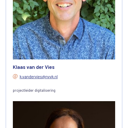
Klaas van der Vies
k.vandervies@nvvk.nl
projectleider digitalisering