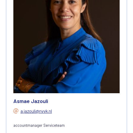
Asmae Jazouli
a.jazouli@nvvk.nl
accountmanager Serviceteam