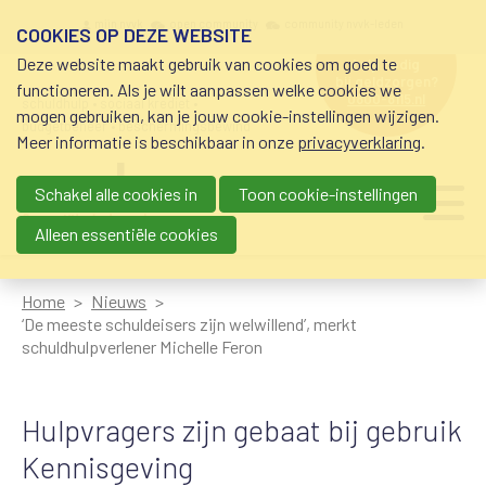
Overslaan en naar de inhoud gaan
Meta navigation
mijn nvvk
open community
community nvvk-leden
COOKIES OP DEZE WEBSITE
Deze website maakt gebruik van cookies om goed te
hulp nodig
bij geldzorgen?
functioneren. Als je wilt aanpassen welke cookies we
0800-8115.nl
schuldhulp • sociaal krediet •
mogen gebruiken, kan je jouw cookie-instellingen wijzigen.
budgetbeheer • beschermingsbewind
Meer informatie is beschikbaar in onze
privacyverklaring
.
Schakel alle cookies in
Toon cookie-instellingen
Main navigation
Ju
me
Alleen essentiële cookies
Home
Nieuws
‘De meeste schuldeisers zijn welwillend’, merkt
schuldhulpverlener Michelle Feron
Hulpvragers zijn gebaat bij gebruik
Kennisgeving