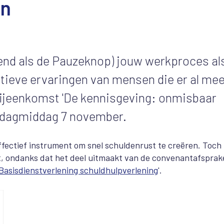
en
end als de Pauzeknop) jouw werkproces al
sitieve ervaringen van mensen die er al me
bijeenkomst 'De kennisgeving: onmisbaar
erdagmiddag 7 november.
ffectief instrument om snel schuldenrust te creëren. Toch
t, ondanks dat het deel uitmaakt van de convenantafsprak
Basisdienstverlening schuldhulpverlening
'.