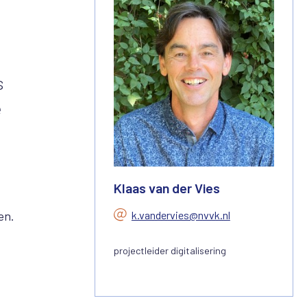
s
e
Klaas van der Vies
k.vandervies@nvvk.nl
en.
projectleider digitalisering