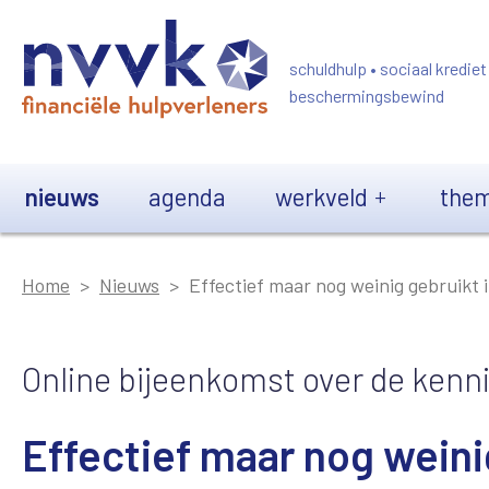
Overslaan en naar de inhoud gaan
schuldhulp • sociaal krediet
beschermingsbewind
Main navigation
nieuws
agenda
werkveld
them
Home
Nieuws
Effectief maar nog weinig gebruikt 
Online bijeenkomst over de kenn
Effectief maar nog wein