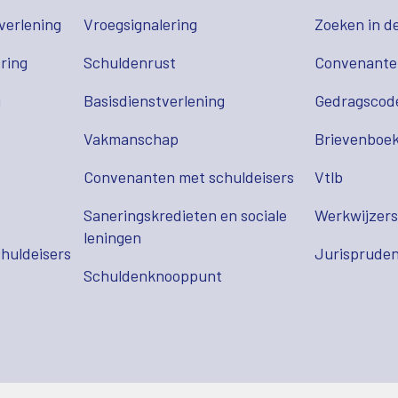
verlening
Vroegsignalering
Zoeken in d
ring
Schuldenrust
Convenant
g
Basisdienstverlening
Gedragscod
Vakmanschap
Brievenboek
Convenanten met schuldeisers
Vtlb
Saneringskredieten en sociale
Werkwijzer
leningen
huldeisers
Jurispruden
Schuldenknooppunt