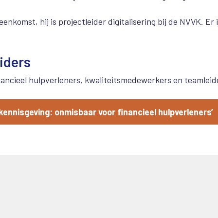
enkomst, hij is projectleider digitalisering bij de NVVK. Er 
iders
inancieel hulpverleners, kwaliteitsmedewerkers en teamleid
 kennisgeving: onmisbaar voor financieel hulpverleners’