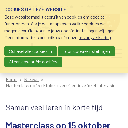
Overslaan en naar de inhoud gaan
Meta navigation
mijn nvvk
open community
community nvvk-leden
COOKIES OP DEZE WEBSITE
Deze website maakt gebruik van cookies om goed te
hulp nodig
bij geldzorgen?
functioneren. Als je wilt aanpassen welke cookies we
0800-8115.nl
schuldhulp • sociaal krediet •
mogen gebruiken, kan je jouw cookie-instellingen wijzigen.
budgetbeheer • beschermingsbewind
Meer informatie is beschikbaar in onze
privacyverklaring
.
Schakel alle cookies in
Toon cookie-instellingen
Main navigation
Ju
me
Alleen essentiële cookies
Home
Nieuws
Masterclass op 15 oktober over effectieve inzet intervisie
Samen veel leren in korte tijd
Masterclass op 15 oktober