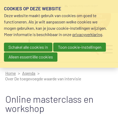
Overslaan en naar de inhoud gaan
Meta navigation
mijn nvvk
open community
community nvvk-leden
COOKIES OP DEZE WEBSITE
Deze website maakt gebruik van cookies om goed te
hulp nodig
bij geldzorgen?
functioneren. Als je wilt aanpassen welke cookies we
0800-8115.nl
schuldhulp • sociaal krediet •
mogen gebruiken, kan je jouw cookie-instellingen wijzigen.
budgetbeheer • beschermingsbewind
Meer informatie is beschikbaar in onze
privacyverklaring
.
Schakel alle cookies in
Toon cookie-instellingen
Main navigation
Ju
me
Alleen essentiële cookies
Home
Agenda
Over De toegevoegde waarde van intervisie
Online masterclass en
workshop