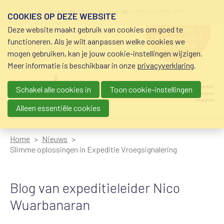
Overslaan en naar de inhoud gaan
Meta navigation
mijn nvvk
open community
community nvvk-leden
COOKIES OP DEZE WEBSITE
Deze website maakt gebruik van cookies om goed te
hulp nodig
bij geldzorgen?
functioneren. Als je wilt aanpassen welke cookies we
0800-8115.nl
schuldhulp • sociaal krediet •
mogen gebruiken, kan je jouw cookie-instellingen wijzigen.
budgetbeheer • beschermingsbewind
Meer informatie is beschikbaar in onze
privacyverklaring
.
Schakel alle cookies in
Toon cookie-instellingen
Main navigation
Ju
me
Alleen essentiële cookies
Home
Nieuws
Slimme oplossingen in Expeditie Vroegsignalering
Blog van expeditieleider Nico
Wuarbanaran