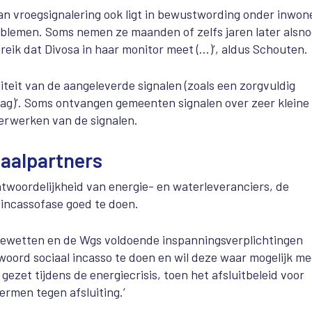
n vroegsignalering ook ligt in bewustwording onder inwon
oblemen. Soms nemen ze maanden of zelfs jaren later alsn
reik dat Divosa in haar monitor meet (...)’, aldus Schouten.
iteit van de aangeleverde signalen (zoals een zorgvuldig
rag)’. Soms ontvangen gemeenten signalen over zeer kleine
verwerken van de signalen.
naalpartners
ntwoordelijkheid van energie- en waterleveranciers, de
incassofase goed te doen.
riewetten en de Wgs voldoende inspanningsverplichtingen
woord sociaal incasso te doen en wil deze waar mogelijk me
 gezet tijdens de energiecrisis, toen het afsluitbeleid voor
rmen tegen afsluiting.’