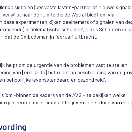
ende signalen (per vaste lasten-partner of nieuwe signale
j verwijst naar de ruimte die de Wgs al biedt om via
en deze experimenten kijken deelnemers of signalen van de
 (dreigende) problematische schulden’, aldus Schouten in h
r'
dat de Ombudsman in februari uitbracht.
k helpt om de urgentie van de problemen vast te stellen
eging van [enerzijds] het recht op bescherming van de pri
een behoorlijke levensstandaard en gezondheid’.
 is ‘om -binnen de kaders van de AVG – te bekijken welke
 om gemeenten meer comfort te geven in het doen van een j
wording