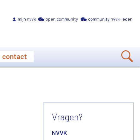
Meta navigation
mijn nvvk
open community
community nvvk-leden
contact
Vragen?
NVVK