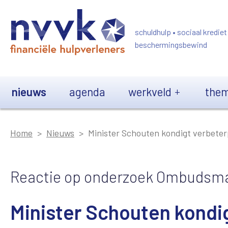
Overslaan en naar de inhoud gaan
schuldhulp • sociaal krediet
beschermingsbewind
Main navigation
nieuws
agenda
werkveld
them
Home
Nieuws
Minister Schouten kondigt verbeter
Reactie op onderzoek Ombudsm
Minister Schouten kondi