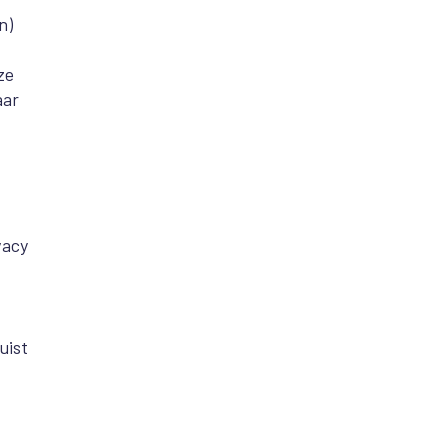
n)
ze
aar
vacy
uist