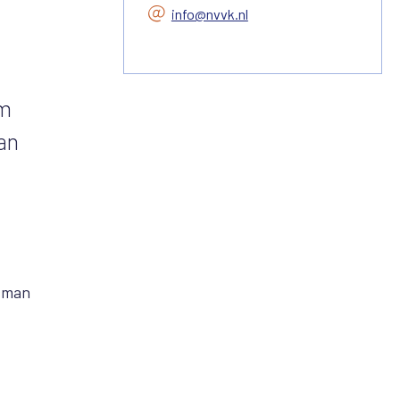
info@nvvk.nl
om
van
dsman