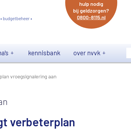
hulp nodig
bij geldzorgen?
0800-8115.nl
 • budgetbeheer •
a's
kennisbank
over nvvk
plan vroegsignalering aan
an
gt verbeterplan