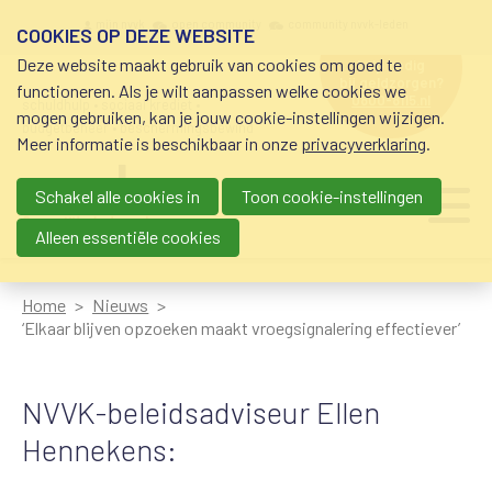
Overslaan en naar de inhoud gaan
Meta navigation
mijn nvvk
open community
community nvvk-leden
COOKIES OP DEZE WEBSITE
Deze website maakt gebruik van cookies om goed te
hulp nodig
bij geldzorgen?
functioneren. Als je wilt aanpassen welke cookies we
0800-8115.nl
schuldhulp • sociaal krediet •
mogen gebruiken, kan je jouw cookie-instellingen wijzigen.
budgetbeheer • beschermingsbewind
Meer informatie is beschikbaar in onze
privacyverklaring
.
Schakel alle cookies in
Toon cookie-instellingen
Main navigation
Ju
me
Alleen essentiële cookies
Home
Nieuws
‘Elkaar blijven opzoeken maakt vroegsignalering effectiever’
NVVK-beleidsadviseur Ellen
Hennekens: