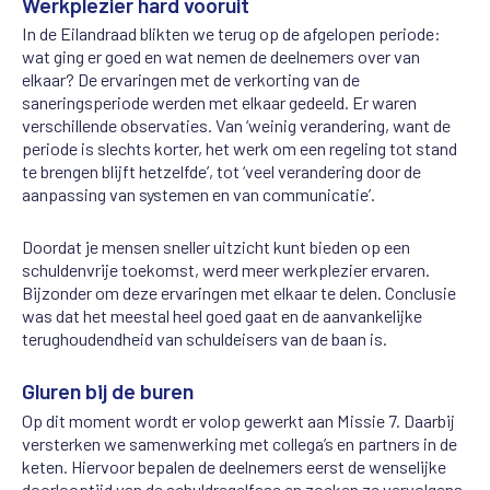
Werkplezier hard vooruit
In de Eilandraad blikten we terug op de afgelopen periode:
wat ging er goed en wat nemen de deelnemers over van
elkaar? De ervaringen met de verkorting van de
saneringsperiode werden met elkaar gedeeld. Er waren
verschillende observaties. Van ‘weinig verandering, want de
periode is slechts korter, het werk om een regeling tot stand
te brengen blijft hetzelfde’, tot ‘veel verandering door de
aanpassing van systemen en van communicatie’.
Doordat je mensen sneller uitzicht kunt bieden op een
schuldenvrije toekomst, werd meer werkplezier ervaren.
Bijzonder om deze ervaringen met elkaar te delen. Conclusie
was dat het meestal heel goed gaat en de aanvankelijke
terughoudendheid van schuldeisers van de baan is.
Gluren bij de buren
Op dit moment wordt er volop gewerkt aan Missie 7. Daarbij
versterken we samenwerking met collega’s en partners in de
keten. Hiervoor bepalen de deelnemers eerst de wenselijke
doorlooptijd van de schuldregelfase en zoeken ze vervolgens