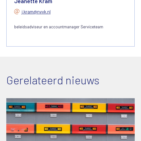
Jeanette Kram
j.kram@nvvk.nl
beleidsadviseur en accountmanager Serviceteam
Gerelateerd nieuws