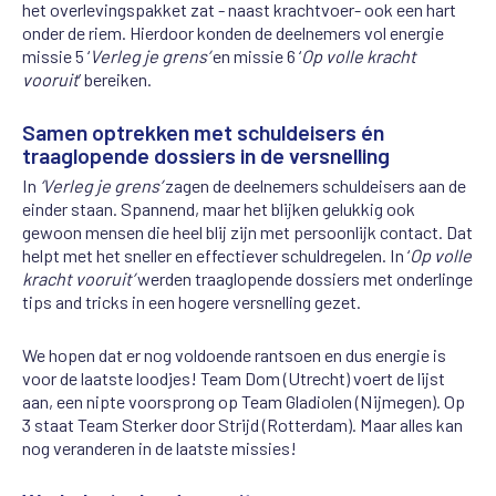
het overlevingspakket zat - naast krachtvoer- ook een hart
onder de riem. Hierdoor konden de deelnemers vol energie
missie 5 ‘
Verleg je grens’
en missie 6 ‘
Op volle kracht
vooruit
’ bereiken.
Samen optrekken met schuldeisers én
traaglopende dossiers in de versnelling
In
‘Verleg je grens’
zagen de deelnemers schuldeisers aan de
einder staan. Spannend, maar het blijken gelukkig ook
gewoon mensen die heel blij zijn met persoonlijk contact. Dat
helpt met het sneller en effectiever schuldregelen. In ‘
Op volle
kracht vooruit’
werden traaglopende dossiers met onderlinge
tips and tricks in een hogere versnelling gezet.
We hopen dat er nog voldoende rantsoen en dus energie is
voor de laatste loodjes! Team Dom (Utrecht) voert de lijst
aan, een nipte voorsprong op Team Gladiolen (Nijmegen). Op
3 staat Team Sterker door Strijd (Rotterdam). Maar alles kan
nog veranderen in de laatste missies!