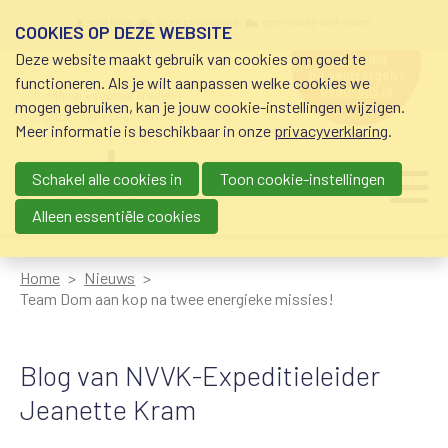
Overslaan en naar de inhoud gaan
Meta navigation
mijn nvvk
open community
community nvvk-leden
COOKIES OP DEZE WEBSITE
Deze website maakt gebruik van cookies om goed te
hulp nodig
bij geldzorgen?
functioneren. Als je wilt aanpassen welke cookies we
0800-8115.nl
schuldhulp • sociaal krediet •
mogen gebruiken, kan je jouw cookie-instellingen wijzigen.
budgetbeheer • beschermingsbewind
Meer informatie is beschikbaar in onze
privacyverklaring
.
Schakel alle cookies in
Toon cookie-instellingen
Main navigation
Ju
me
Alleen essentiële cookies
Home
Nieuws
Team Dom aan kop na twee energieke missies!
Blog van NVVK-Expeditieleider
Jeanette Kram