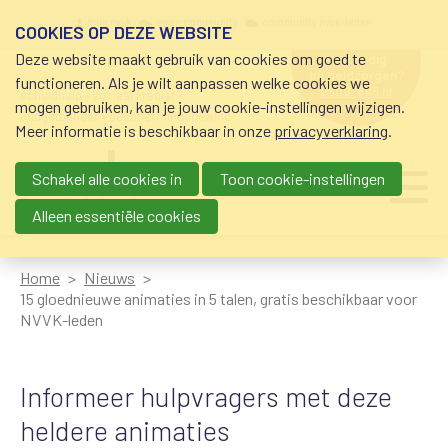
Overslaan en naar de inhoud gaan
Meta navigation
mijn nvvk
open community
community nvvk-leden
COOKIES OP DEZE WEBSITE
Deze website maakt gebruik van cookies om goed te
hulp nodig
bij geldzorgen?
functioneren. Als je wilt aanpassen welke cookies we
0800-8115.nl
schuldhulp • sociaal krediet •
mogen gebruiken, kan je jouw cookie-instellingen wijzigen.
budgetbeheer • beschermingsbewind
Meer informatie is beschikbaar in onze
privacyverklaring
.
Schakel alle cookies in
Toon cookie-instellingen
Main navigation
Ju
me
Alleen essentiële cookies
Home
Nieuws
15 gloednieuwe animaties in 5 talen, gratis beschikbaar voor
NVVK-leden
Informeer hulpvragers met deze
heldere animaties