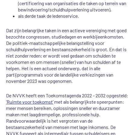
(certificering van organisaties die taken op terrein van
bewindvoering/schuldhulpverlening uitvoeren),
als derde taak de ledenservice.
Dat zijn belangrijke taken in een actieve vereniging met goed
bezochte congressen, studiedagen en werkbijeenkomsten.
De politiek-maatschappelijke belangstelling voor
schuldhulpverlening en bestaanszekerheid is groot. En dat is
niet zonder reden; er wordt veel gedaan om schulden te
voorkomen en om mensen (sneller) van hun schulden af te
helpen. Het is een actueel onderwerp, dat in alle
partijprogramma’s voor de landelijke verkiezingen van
november 2023 was opgenomen.
De NVVK heeft een Toekomstagenda 2022 - 2032 opgesteld:
‘Ruimte voor toekomst’
met als belangrijkste speerpunten:
meer mensen bereiken, oplossingen sneller en duurzamer
maken met laagdrempelige, professionele hulp.
Randvoorwaardelijk is het vergroten van de
bestaanszekerheid van mensen met lage inkomens. De
NVVK fungeert als intermediair tussen schuldeisers en