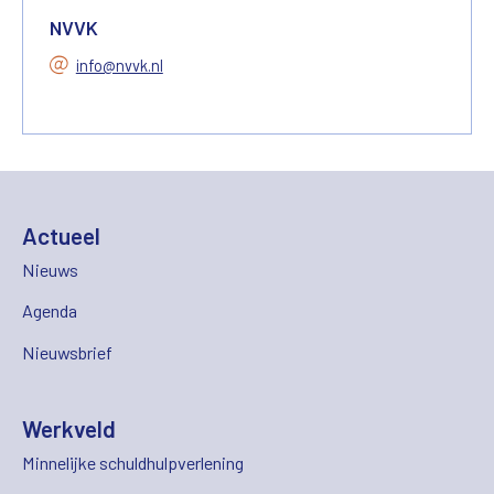
NVVK
info@nvvk.nl
Actueel
Nieuws
Agenda
Nieuwsbrief
Werkveld
Minnelijke schuldhulpverlening