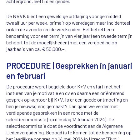
achtergrond, leeftijd en gender.
De NVVK biedt een geweldige uitdaging voor gemiddeld
twaalf uur per week, primair op werkdagen maar incidenteel
ook in de avonden en de weekenden. Het betreft een
benoeming voor een termijn van vier jaar (een tweede termijn
behoort tot de mogelijkheden) met een vergoeding op
jaarbasis van ca. € 50.000,– .
PROCEDURE | Gesprekken in januari
en februari
De procedure wordt begeleid door K+V en start met het
insturen van je motivatie en cv en daarna een oriënterend
gesprek op kantoor bij K+V. Is er een goede ontmoeting en
ben je nieuwsgierig gemaakt? Dan gaan we verder met
verdiepende gesprekken in een ronde met de
selectiecommissie (op dinsdag 13 februari 2024). De
selectiecommissie doet de voordracht aan de Algemene
Ledenvergadering. Beoogd is te komen tot de benoeming op
het jaarlijkse congres op 14 mei 2024 in Utrecht (Tivoli