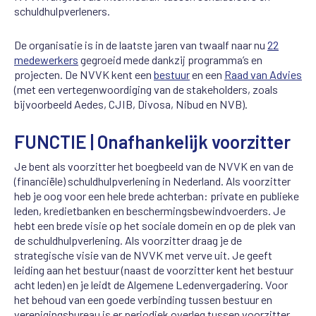
schuldhulpverleners.
De organisatie is in de laatste jaren van twaalf naar nu
22
medewerkers
gegroeid mede dankzij programma’s en
projecten. De NVVK kent een
bestuur
en een
Raad van Advies
(met een vertegenwoordiging van de stakeholders, zoals
bijvoorbeeld Aedes, CJIB, Divosa, Nibud en NVB).
FUNCTIE | Onafhankelijk voorzitter
Je bent als voorzitter het boegbeeld van de NVVK en van de
(financiële) schuldhulpverlening in Nederland. Als voorzitter
heb je oog voor een hele brede achterban: private en publieke
leden, kredietbanken en beschermingsbewindvoerders. Je
hebt een brede visie op het sociale domein en op de plek van
de schuldhulpverlening. Als voorzitter draag je de
strategische visie van de NVVK met verve uit. Je geeft
leiding aan het bestuur (naast de voorzitter kent het bestuur
acht leden) en je leidt de Algemene Ledenvergadering. Voor
het behoud van een goede verbinding tussen bestuur en
verenigingsbureau is er periodiek overleg tussen voorzitter,