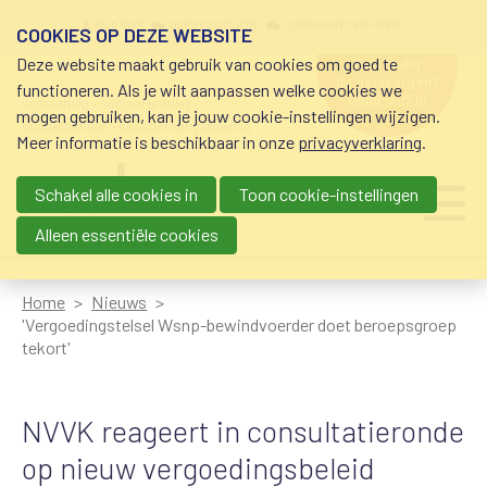
Overslaan en naar de inhoud gaan
Meta navigation
mijn nvvk
open community
community nvvk-leden
COOKIES OP DEZE WEBSITE
Deze website maakt gebruik van cookies om goed te
hulp nodig
bij geldzorgen?
functioneren. Als je wilt aanpassen welke cookies we
0800-8115.nl
schuldhulp • sociaal krediet •
mogen gebruiken, kan je jouw cookie-instellingen wijzigen.
budgetbeheer • beschermingsbewind
Meer informatie is beschikbaar in onze
privacyverklaring
.
Schakel alle cookies in
Toon cookie-instellingen
Main navigation
Ju
me
Alleen essentiële cookies
Home
Nieuws
'Vergoedingstelsel Wsnp-bewindvoerder doet beroepsgroep
tekort'
NVVK reageert in consultatieronde
op nieuw vergoedingsbeleid