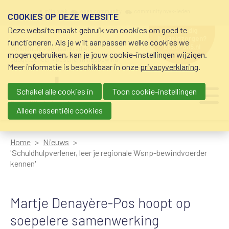
Overslaan en naar de inhoud gaan
Meta navigation
mijn nvvk
open community
community nvvk-leden
COOKIES OP DEZE WEBSITE
Deze website maakt gebruik van cookies om goed te
hulp nodig
bij geldzorgen?
functioneren. Als je wilt aanpassen welke cookies we
0800-8115.nl
schuldhulp • sociaal krediet •
mogen gebruiken, kan je jouw cookie-instellingen wijzigen.
budgetbeheer • beschermingsbewind
Meer informatie is beschikbaar in onze
privacyverklaring
.
Schakel alle cookies in
Toon cookie-instellingen
Main navigation
Ju
me
Alleen essentiële cookies
Home
Nieuws
'Schuldhulpverlener, leer je regionale Wsnp-bewindvoerder
kennen'
Martje Denayère-Pos hoopt op
soepelere samenwerking