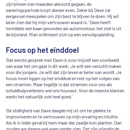
zijn binnen vier maanden akkoord gegaan, de
saneringsperiode loopt alweer even. Zeker bij Dave zal
eergevoel meespelen om zijn best te blijven te doen. Hij wil
laten zien dat hij mijn vertrouwen waard is.' Dave heeft
inmiddels een baan gevonden als automonteur, het stel is uit
de bijstand. Rian oriënteert zich op een vervolgopleiding.
Focus op het einddoel
‘Dat eerste gesprek met Dave is voor mijzelf een voorbeeld
van waar het om gaat in dit werk. Je wilt een verschil maken
voor die jongere. Je wilt dat zijn leven er beter van wordt. Je
focus moet liggen op het einddoel en niet op het volgen van
een stramien. Maar tegelijk is dat stramien voor ons als
schuldhulpverleners wel ons houvast. Voor de meeste klanten
werkt het natuurlijk ook heel goed.’
‘De stelligheid van Dave daagde mij uit om ter plekke te
improviseren en te vertrouwen op mijn ervaring en intuïtie.
Als ik in ieder geval bij hem maar dat zaadje kon planten. Dan
zouden we daarna wel weer verder zien. Dat zijn vriendin de