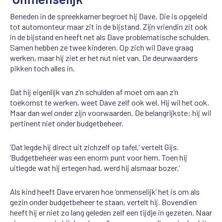
Beneden in de spreekkamer begroet hij Dave. Die is opgeleid
tot automonteur maar zit in de bijstand. Zijn vriendin zit ook
in de bijstand en heeft net als Dave problematische schulden.
Samen hebben ze twee kinderen. Op zich wil Dave graag
werken, maar hij ziet er het nut niet van. De deurwaarders
pikken toch alles in.
Dat hij eigenlijk van z’n schulden af moet om aan z’n
toekomst te werken, weet Dave zelf ook wel. Hij wil het ook.
Maar dan wel onder zijn voorwaarden. De belangrijkste: hij wil
pertinent niet onder budgetbeheer.
‘Dat legde hij direct uit zichzelf op tafel,’ vertelt Gijs.
‘Budgetbeheer was
e
en enorm punt voor hem. Toen hij
uitlegde wat hij ertegen had, werd hij alsmaar bozer.’
Als kind heeft Dave ervaren hoe ‘onmenselijk’ het is om als
gezin onder budgetbeheer te staan, vertelt hij. Bovendien
heeft hij er niet zo lang geleden zelf een tijdje in gezeten. Naar