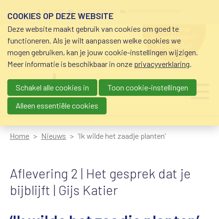
Overslaan en naar de inhoud gaan
Meta navigation
mijn nvvk
open community
community nvvk-leden
COOKIES OP DEZE WEBSITE
Deze website maakt gebruik van cookies om goed te
hulp nodig
bij geldzorgen?
functioneren. Als je wilt aanpassen welke cookies we
0800-8115.nl
schuldhulp • sociaal krediet •
mogen gebruiken, kan je jouw cookie-instellingen wijzigen.
budgetbeheer • beschermingsbewind
Meer informatie is beschikbaar in onze
privacyverklaring
.
Schakel alle cookies in
Toon cookie-instellingen
Main navigation
Ju
me
Alleen essentiële cookies
Home
Nieuws
‘Ik wilde het zaadje planten’
Aflevering 2 | Het gesprek dat je
bijblijft | Gijs Katier