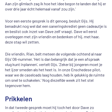
Aan zijn glimlach zag ik hoe het idee begon te landen dat hij er
over drie jaar écht helemaal vanaf zou zijn.’
Voor een eerste gesprek is dit genoeg, besluit Gijs. Hij
benadrukt nog wel dat een saneringskrediet geen cadeautje is
en beslist ook inzet van Dave zelf vraagt. Dave wil eerst
overleggen met zijn vriendin en bedenken of hij, met haar,
deze stap wil zetten.
Die vriendin, Rian, belt meteen de volgende ochtend al naar
Gijs’ 06-nummer. ‘Het is dan belangrijk dat je een afspraak
vlug kunt inplannen’, vertelt Gijs. ‘Zeker bij jongeren moet je
het ijzer smeden als het heet is. In onze Enschedese pilot,
waar we de caseloads laag houden, heb ik gelukkig de ruimte
om snel te schakelen.' Nog diezelfde week zit het stel
tegenover hem.
Prikkelen
In dat tweede gesprek moet hij toch het door Dave zo