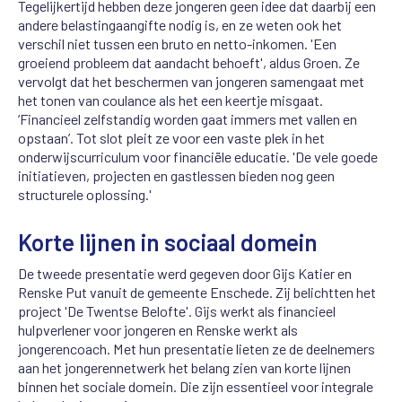
Tegelijkertijd hebben deze jongeren geen idee dat daarbij een
andere belastingaangifte nodig is, en ze weten ook het
verschil niet tussen een bruto en netto-inkomen. 'Een
groeiend probleem dat aandacht behoeft', aldus Groen. Ze
vervolgt dat het beschermen van jongeren samengaat met
het tonen van coulance als het een keertje misgaat.
‘Financieel zelfstandig worden gaat immers met vallen en
opstaan’. Tot slot pleit ze voor een vaste plek in het
onderwijscurriculum voor financiële educatie. 'De vele goede
initiatieven, projecten en gastlessen bieden nog geen
structurele oplossing.'
Korte lijnen in sociaal domein
De tweede presentatie werd gegeven door Gijs Katier en
Renske Put vanuit de gemeente Enschede. Zij belichtten het
project 'De Twentse Belofte'. Gijs werkt als financieel
hulpverlener voor jongeren en Renske werkt als
jongerencoach. Met hun presentatie lieten ze de deelnemers
aan het jongerennetwerk het belang zien van korte lijnen
binnen het sociale domein. Die zijn essentieel voor integrale