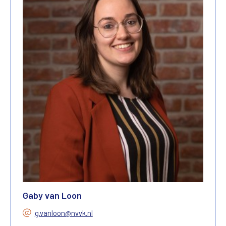
Gaby van Loon
g.vanloon@nvvk.nl