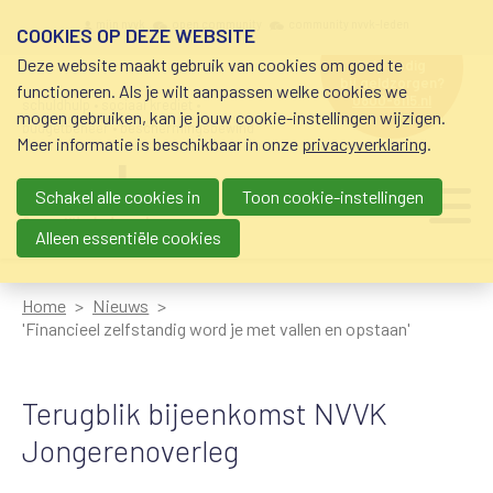
Overslaan en naar de inhoud gaan
Meta navigation
mijn nvvk
open community
community nvvk-leden
COOKIES OP DEZE WEBSITE
Deze website maakt gebruik van cookies om goed te
hulp nodig
bij geldzorgen?
functioneren. Als je wilt aanpassen welke cookies we
0800-8115.nl
schuldhulp • sociaal krediet •
mogen gebruiken, kan je jouw cookie-instellingen wijzigen.
budgetbeheer • beschermingsbewind
Meer informatie is beschikbaar in onze
privacyverklaring
.
Schakel alle cookies in
Toon cookie-instellingen
Main navigation
Ju
me
Alleen essentiële cookies
Home
Nieuws
'Financieel zelfstandig word je met vallen en opstaan'
Terugblik bijeenkomst NVVK
Jongerenoverleg