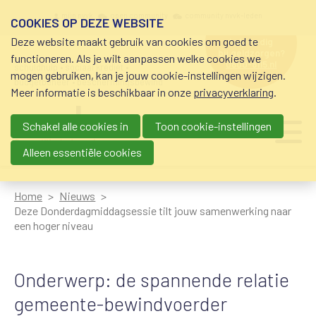
Overslaan en naar de inhoud gaan
Meta navigation
mijn nvvk
open community
community nvvk-leden
COOKIES OP DEZE WEBSITE
Deze website maakt gebruik van cookies om goed te
hulp nodig
bij geldzorgen?
functioneren. Als je wilt aanpassen welke cookies we
0800-8115.nl
schuldhulp • sociaal krediet •
mogen gebruiken, kan je jouw cookie-instellingen wijzigen.
budgetbeheer • beschermingsbewind
Meer informatie is beschikbaar in onze
privacyverklaring
.
Schakel alle cookies in
Toon cookie-instellingen
Main navigation
Ju
me
Alleen essentiële cookies
Home
Nieuws
Deze Donderdagmiddagsessie tilt jouw samenwerking naar
een hoger niveau
Onderwerp: de spannende relatie
gemeente-bewindvoerder