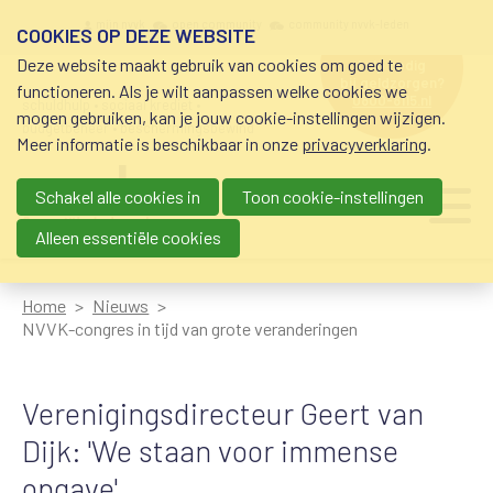
Overslaan en naar de inhoud gaan
Meta navigation
mijn nvvk
open community
community nvvk-leden
COOKIES OP DEZE WEBSITE
Deze website maakt gebruik van cookies om goed te
hulp nodig
bij geldzorgen?
functioneren. Als je wilt aanpassen welke cookies we
0800-8115.nl
schuldhulp • sociaal krediet •
mogen gebruiken, kan je jouw cookie-instellingen wijzigen.
budgetbeheer • beschermingsbewind
Meer informatie is beschikbaar in onze
privacyverklaring
.
Schakel alle cookies in
Toon cookie-instellingen
Main navigation
Ju
me
Alleen essentiële cookies
Home
Nieuws
NVVK-congres in tijd van grote veranderingen
Verenigingsdirecteur Geert van
Dijk: 'We staan voor immense
opgave'