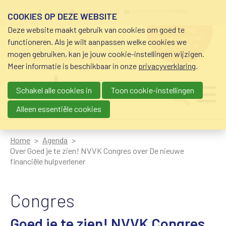
Overslaan en naar de inhoud gaan
Meta navigation
mijn nvvk
open community
community nvvk-leden
COOKIES OP DEZE WEBSITE
Deze website maakt gebruik van cookies om goed te
hulp nodig
bij geldzorgen?
functioneren. Als je wilt aanpassen welke cookies we
0800-8115.nl
schuldhulp • sociaal krediet •
mogen gebruiken, kan je jouw cookie-instellingen wijzigen.
budgetbeheer • beschermingsbewind
Meer informatie is beschikbaar in onze
privacyverklaring
.
Schakel alle cookies in
Toon cookie-instellingen
Main navigation
Ju
me
Alleen essentiële cookies
Home
Agenda
Over Goed je te zien! NVVK Congres over De nieuwe
financiële hulpverlener
Congres
Goed je te zien! NVVK Congres