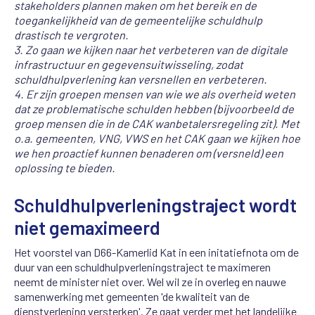
stakeholders plannen
maken om het bereik en de
toegankelijkheid van de gemeentelijke
schuldhulp
drastisch te vergroten.
3. Zo gaan we kijken naar het verbeteren van de digitale
infrastructuur en
gegevensuitwisseling, zodat
schuldhulpverlening kan versnellen en
verbeteren.
4. Er zijn groepen mensen van wie we als overheid weten
dat ze
problematische schulden hebben (bijvoorbeeld de
groep mensen die in de
CAK wanbetalersregeling zit). Met
o.a. gemeenten, VNG, VWS en het CAK
gaan we kijken hoe
we hen proactief kunnen benaderen om (versneld) een
oplossing te bieden.
Schuldhulpverleningstraject wordt
niet gemaximeerd
Het voorstel van D66-Kamerlid Kat in een initatiefnota om de
duur van een schuldhulpverleningstraject te maximeren
neemt de minister niet over. Wel wil ze in overleg en nauwe
samenwerking met gemeenten 'de kwaliteit van de
dienstverlening versterken'. Ze gaat verder met het landelijke