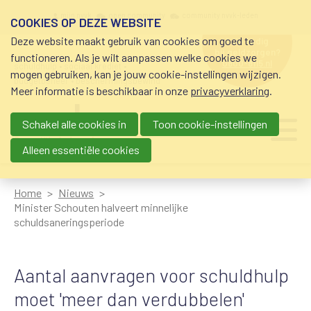
Overslaan en naar de inhoud gaan
Meta navigation
mijn nvvk
open community
community nvvk-leden
COOKIES OP DEZE WEBSITE
Deze website maakt gebruik van cookies om goed te
hulp nodig
bij geldzorgen?
functioneren. Als je wilt aanpassen welke cookies we
0800-8115.nl
schuldhulp • sociaal krediet •
mogen gebruiken, kan je jouw cookie-instellingen wijzigen.
budgetbeheer • beschermingsbewind
Meer informatie is beschikbaar in onze
privacyverklaring
.
Schakel alle cookies in
Toon cookie-instellingen
Main navigation
Ju
me
Alleen essentiële cookies
Home
Nieuws
Minister Schouten halveert minnelijke
schuldsaneringsperiode
Aantal aanvragen voor schuldhulp
moet 'meer dan verdubbelen'