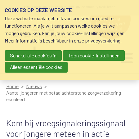
Overslaan en naar de inhoud gaan
Meta navigation
mijn nvvk
open community
community nvvk-leden
COOKIES OP DEZE WEBSITE
Deze website maakt gebruik van cookies om goed te
hulp nodig
bij geldzorgen?
functioneren. Als je wilt aanpassen welke cookies we
0800-8115.nl
schuldhulp • sociaal krediet •
mogen gebruiken, kan je jouw cookie-instellingen wijzigen.
budgetbeheer • beschermingsbewind
Meer informatie is beschikbaar in onze
privacyverklaring
.
Schakel alle cookies in
Toon cookie-instellingen
Main navigation
Ju
me
Alleen essentiële cookies
Home
Nieuws
Aantal jongeren met betaalachterstand zorgverzekering
escaleert
Kom bij vroegsignaleringssignaal
voor jongere meteen in actie