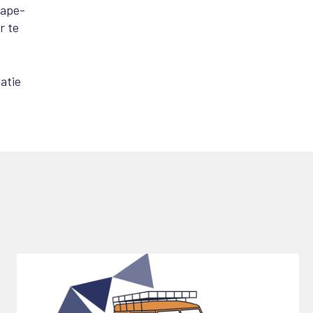
cape-
r te
atie