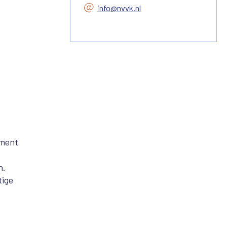
info@nvvk.nl
oment
n.
tige