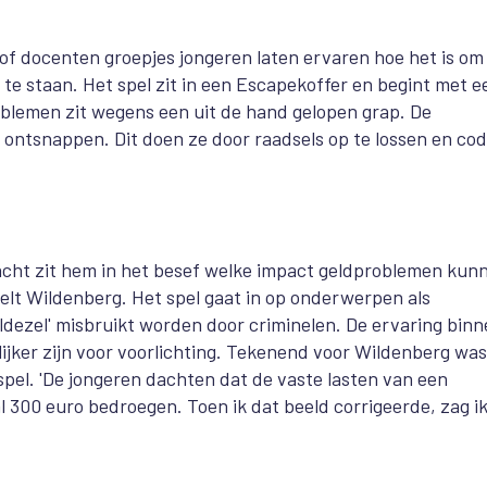
f docenten groepjes jongeren laten ervaren hoe het is om
 te staan. Het spel zit in een Escapekoffer en begint met e
roblemen zit wegens een uit de hand gelopen grap. De
ontsnappen. Dit doen ze door raadsels op te lossen en co
racht zit hem in het besef welke impact geldproblemen kun
telt Wildenberg. Het spel gaat in op onderwerpen als
ldezel' misbruikt worden door criminelen. De ervaring bin
jker zijn voor voorlichting. Tekenend voor Wildenberg wa
pel. 'De jongeren dachten dat de vaste lasten van een
00 euro bedroegen. Toen ik dat beeld corrigeerde, zag i