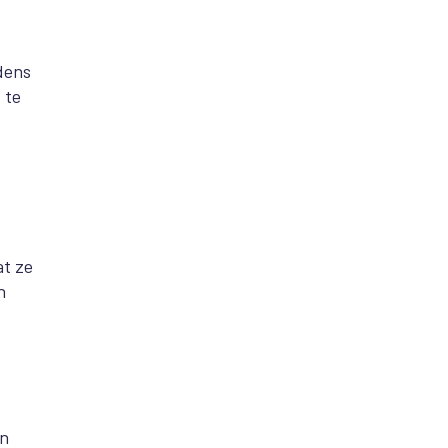
dens
 te
at ze
n
en