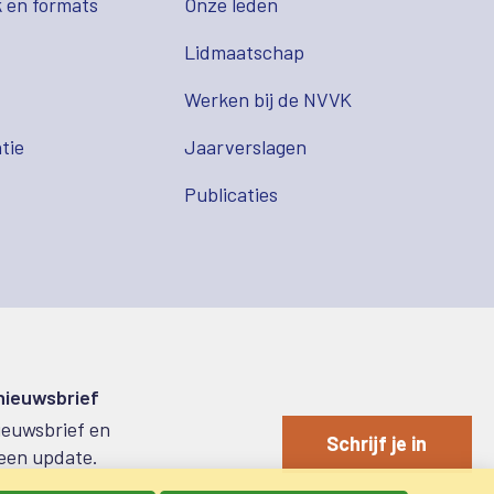
 en formats
Onze leden
Lidmaatschap
s
Werken bij de NVVK
tie
Jaarverslagen
Publicaties
 nieuwsbrief
nieuwsbrief en
Schrijf je in
een update.