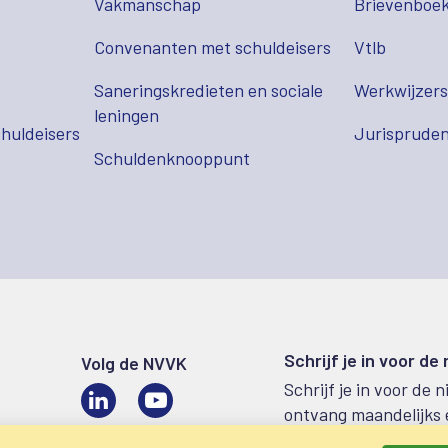
Vakmanschap
Brievenboek
Convenanten met schuldeisers
Vtlb
Saneringskredieten en sociale
Werkwijzer
leningen
huldeisers
Jurispruden
Schuldenknooppunt
Schrijf je in voor de
Volg de NVVK
Schrijf je in voor de 
LinkedIn
Video
ontvang maandelijks 