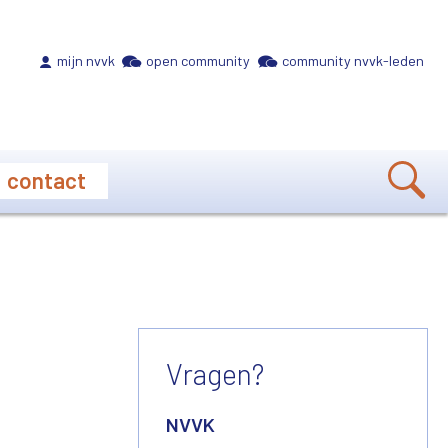
Meta navigation
mijn nvvk
open community
community nvvk-leden
contact
Vragen?
NVVK