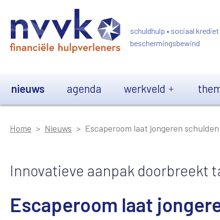
Overslaan en naar de inhoud gaan
schuldhulp • sociaal krediet
beschermingsbewind
Main navigation
nieuws
agenda
werkveld
them
Home
Nieuws
Escaperoom laat jongeren schulden
Innovatieve aanpak doorbreekt t
Escaperoom laat jongere