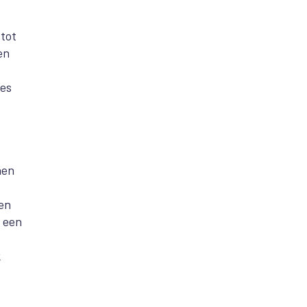
 tot
en
des
nen
nen
s een
k