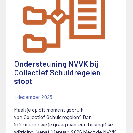
Ondersteuning NVVK bij
Collectief Schuldregelen
stopt
1 december 2025
Maak je op dit moment gebruik
van
C
ollectief
S
chuldregelen? Dan
informeren we je graag over een belangrijke
wijziging.
Vanaf 1 januari 2026 biedt de NVVK