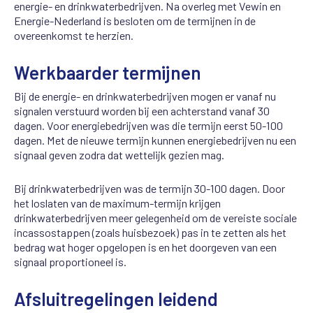
energie- en drinkwaterbedrijven
. Na overleg
met
Vewin
en
Energie-Nederland
is besloten
om de termijnen in
de
overeenkomst
te herzien.
Werkbaarder
termijnen
Bij de energie- en
drinkwaterbedrijven
mogen er vanaf nu
signalen verstuurd worden bij een achterstand van
af
30
dagen.
Voor
energie
bedrijven
was
die
termijn eerst
50-100
dagen
.
Met de nieuwe termijn
kunnen energiebedrijven
nu
een
signaal geven
zodra
dat wettelijk gezien mag.
Bij drinkwaterbedrijven was de termijn 30-100 dage
n
. Door
het loslaten
van de
maximum-termijn krijgen
drinkwaterbedrijven
meer
gelegenheid om de vereiste sociale
incassostappen (
zoals huisbezoek
) pas
in
te zetten als het
bedrag wat hoger opgelopen is
en het doorgeven van een
signaal proportioneel is
.
Afsluitregelingen
leidend