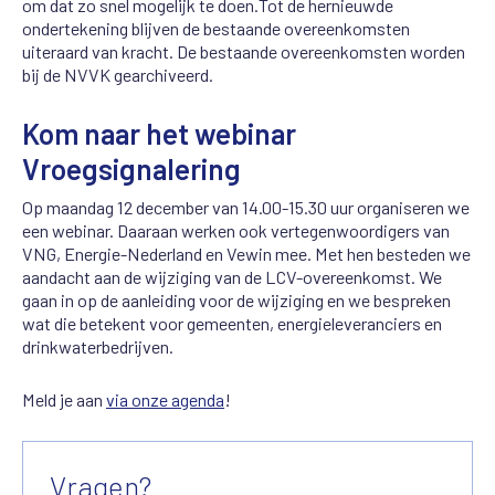
om
d
a
t
zo snel mogelijk te doen.
Tot de
hernieuwde
ondertekening blijven de b
estaande overeenkomsten
uiteraard
van kracht.
D
e bestaande
overeenkomsten worden
bij de NVVK gearchiveerd.
Kom naar het webinar
Vroegsignalering
Op maandag
12 december van 14.00-15.30 uur organiseren we
een webinar. Daaraan werken ook vertegenwoordig
ers
van
VNG, Energie-Nederland en
Vewin
mee. Met hen
besteden we
aandacht aan
de wijziging van de LCV
-
overeenkomst
. We
gaan in op de aanleiding voor de wijziging en we bespreken
wat die betekent
voor gemeenten, energieleveranciers en
drinkwaterbedrijven.
Meld je
aan
via onze agenda
!
Vragen?