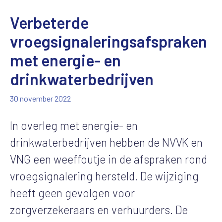
Verbeterde
vroegsignaleringsafspraken
met energie- en
drinkwaterbedrijven
30 november 2022
In overleg met energie- en
drinkwaterbedrijven he
bben
de NVVK
en
VNG
een
weeffoutje
in de afspraken rond
vroegsignalering hersteld.
De wijziging
heeft g
ee
n
gevolgen voor
zorgverzekeraars en verhuurders
. De