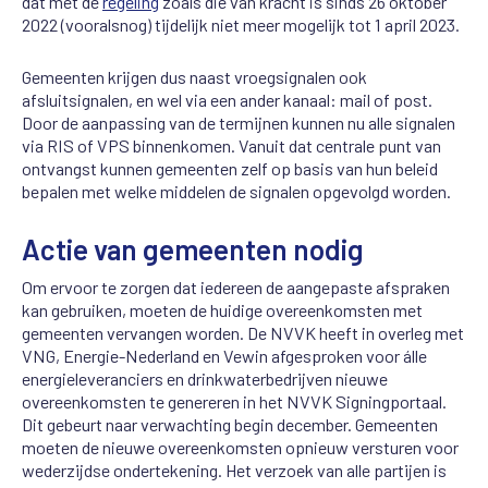
dat met de
regeling
zoals die van kracht is sinds 26 oktober
2022 (vooralsnog) tijdelijk niet meer mogelijk tot 1 april 2023.
G
emeenten krijgen dus
naast
vroegsignalen
ook
afsluitsignalen
, en
wel
via een ander kanaal:
mail of post.
Door de aanpassing van de termijn
en
kunnen nu alle
signalen
via
RIS of VPS binne
n
komen
.
Vanuit dat centrale punt van
ontvangst kunnen gemeenten zelf op basis van hun beleid
bepalen
met welke middelen de signalen opgevolgd worden.
Actie van gemeenten nodig
Om ervoor te zorgen dat
iedereen
de aangepaste afspraken
kan gebruiken,
moeten de huidige overeenkomsten met
gemeenten vervangen worden. De NVVK
heeft
in overleg met
VNG, Energie-Nederland en
Vewin
afgesproken voor álle
energieleveranciers en drinkwaterbedrijven
nieuwe
overeenkomsten
te genereren
in het NVVK
Signingportaal
.
Dit gebeurt naar verwachting
begin december.
Gemeenten
moeten d
e
nieuwe
overeenkomsten
opnieuw
versturen
voor
wederzijdse ondertekening.
Het verzoek van alle partijen is