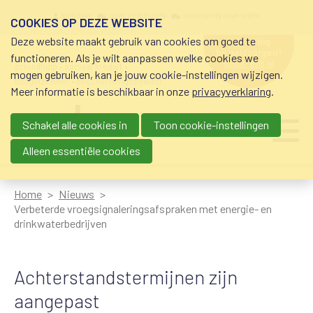
Overslaan en naar de inhoud gaan
Meta navigation
mijn nvvk
open community
community nvvk-leden
COOKIES OP DEZE WEBSITE
Deze website maakt gebruik van cookies om goed te
hulp nodig
bij geldzorgen?
functioneren. Als je wilt aanpassen welke cookies we
0800-8115.nl
schuldhulp • sociaal krediet •
mogen gebruiken, kan je jouw cookie-instellingen wijzigen.
budgetbeheer • beschermingsbewind
Meer informatie is beschikbaar in onze
privacyverklaring
.
Schakel alle cookies in
Toon cookie-instellingen
Main navigation
Ju
me
Alleen essentiële cookies
Home
Nieuws
Verbeterde vroegsignaleringsafspraken met energie- en
drinkwaterbedrijven
Achterstandstermijnen zijn
aangepast