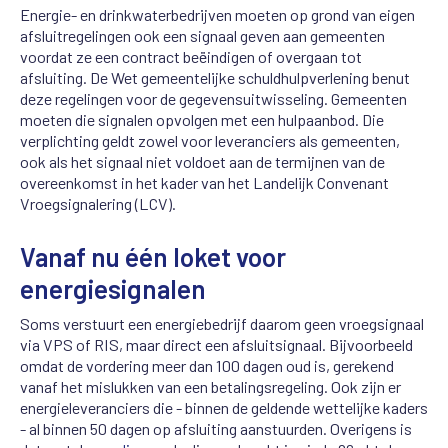
Energie- en drinkwaterbedrijven moeten op grond van eigen
afsluitregelingen ook een signaal geven aan
gemeenten
voordat
ze een
contract
beëindig
en of overgaan tot
afsluiting.
De Wet gemeentelijke schuldhulpverlening benut
deze regelingen voor de gegevensuitwisseling.
Gemeenten
moeten d
i
e signalen opvolgen met een hulpaanbod.
Die
verplichting geldt
zowel
voor leveranciers
als
gemeenten
,
ook als het signaal niet voldoet aan de
termijnen van
de
overeenkomst in het kader van het Landelijk Convenant
Vroegsignalering (LCV).
Vanaf nu één
loket
voor
energiesignalen
Soms
verstuur
t
een energiebedrijf
daarom
geen
vroegsignaal
via VPS of RIS
, maar direct een afsluitsignaal. Bijvoorbeeld
omdat de vordering meer dan 100 dagen oud is, gerekend
vanaf het mislukken van een betalingsregeling.
Ook zijn er
energieleveranciers die - binnen de geldende wettelijke kaders
- al
binnen 50 dagen
op afsluiting aanstu
u
r
d
en
. Overigens is