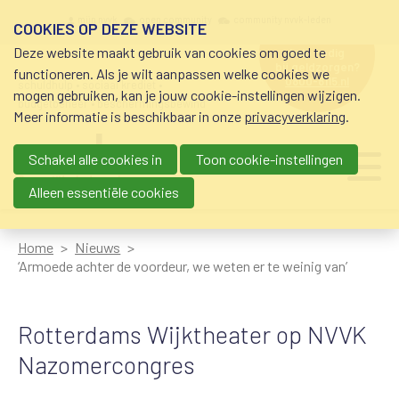
Overslaan en naar de inhoud gaan
Meta navigation
mijn nvvk
open community
community nvvk-leden
COOKIES OP DEZE WEBSITE
Deze website maakt gebruik van cookies om goed te
hulp nodig
bij geldzorgen?
functioneren. Als je wilt aanpassen welke cookies we
0800-8115.nl
schuldhulp • sociaal krediet •
mogen gebruiken, kan je jouw cookie-instellingen wijzigen.
budgetbeheer • beschermingsbewind
Meer informatie is beschikbaar in onze
privacyverklaring
.
Schakel alle cookies in
Toon cookie-instellingen
Main navigation
Ju
me
Alleen essentiële cookies
Home
Nieuws
‘Armoede achter de voordeur, we weten er te weinig van’
Rotterdams Wijktheater op NVVK
Nazomercongres