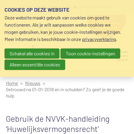
Overslaan en naar de inhoud gaan
Meta navigation
mijn nvvk
open community
community nvvk-leden
COOKIES OP DEZE WEBSITE
Deze website maakt gebruik van cookies om goed te
hulp nodig
bij geldzorgen?
functioneren. Als je wilt aanpassen welke cookies we
0800-8115.nl
schuldhulp • sociaal krediet •
mogen gebruiken, kan je jouw cookie-instellingen wijzigen.
budgetbeheer • beschermingsbewind
Meer informatie is beschikbaar in onze
privacyverklaring
.
Schakel alle cookies in
Toon cookie-instellingen
Main navigation
Ju
me
Alleen essentiële cookies
Home
Nieuws
Getrouwd na 01-01-2018 en in schulden? Zo geef je de goede
hulp
Gebruik de NVVK-handleiding
‘Huwelijksvermogensrecht’