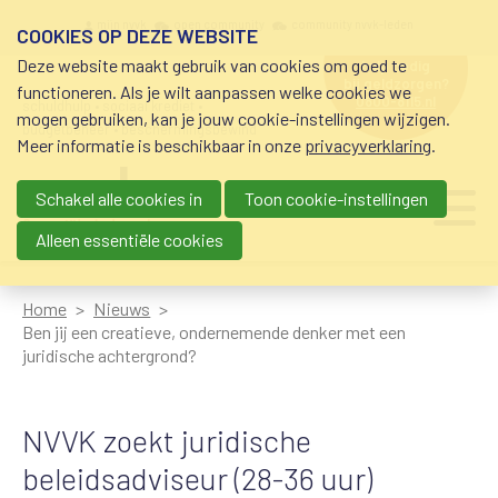
Overslaan en naar de inhoud gaan
Meta navigation
mijn nvvk
open community
community nvvk-leden
COOKIES OP DEZE WEBSITE
Deze website maakt gebruik van cookies om goed te
hulp nodig
bij geldzorgen?
functioneren. Als je wilt aanpassen welke cookies we
0800-8115.nl
schuldhulp • sociaal krediet •
mogen gebruiken, kan je jouw cookie-instellingen wijzigen.
budgetbeheer • beschermingsbewind
Meer informatie is beschikbaar in onze
privacyverklaring
.
Schakel alle cookies in
Toon cookie-instellingen
Main navigation
Ju
me
Alleen essentiële cookies
Home
Nieuws
Ben jij een creatieve, ondernemende denker met een
juridische achtergrond?
NVVK zoekt juridische
beleidsadviseur (28-36 uur)