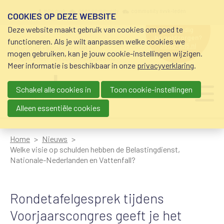
Overslaan en naar de inhoud gaan
Meta navigation
mijn nvvk
open community
community nvvk-leden
COOKIES OP DEZE WEBSITE
Deze website maakt gebruik van cookies om goed te
hulp nodig
bij geldzorgen?
functioneren. Als je wilt aanpassen welke cookies we
0800-8115.nl
schuldhulp • sociaal krediet •
mogen gebruiken, kan je jouw cookie-instellingen wijzigen.
budgetbeheer • beschermingsbewind
Meer informatie is beschikbaar in onze
privacyverklaring
.
Schakel alle cookies in
Toon cookie-instellingen
Main navigation
Ju
me
Alleen essentiële cookies
Home
Nieuws
Welke visie op schulden hebben de Belastingdienst,
Nationale-Nederlanden en Vattenfall?
Rondetafelgesprek tijdens
Voorjaarscongres geeft je het