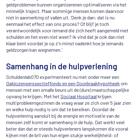
geldproblemen kunnen organiseren
en optimaliseren via het
minnelijk traject. Maar sommige mensen komen daarvoor
niet in aanmerking of vallen uit. ‘Denk je dan: dat is nu
eenmaal het effect van ons proces? Of blijf je toch
verantwoordelijk voor iemand die zich heeft aangemeld met
schulden en het even niet weet? Ik vind dat je ook dan niet
klaar bent voordat je op z'n minst nadenkt hoe je iemands
geldzorgen kan wegnemen.’
Samenhang in de hulpverlening
Schuldenlab070 experimenteert nu met onder meer een
Daklozenperspectieffonds en een Doorbraakhypotheek
om
mensen met een smalle beurs uit de (dure) maatschappelijke
opvang te krijgen. Met het
Sociaal Hospitaal
krijgen
multiprobleemgezinnen de vraag waar ze zich over 5 jaar zien
en welke hulp nodig is om dat te bereiken. Doordat de
hulpverlening aansluit bij de energie en motivatie van de
mensen zelf komt er samenhang in de hulp. Dat werkt veel
beter dan dat er steeds hulpverleners langskomen die vooral
kijken met de bril van hun eigen stukje werkelijkheid: of