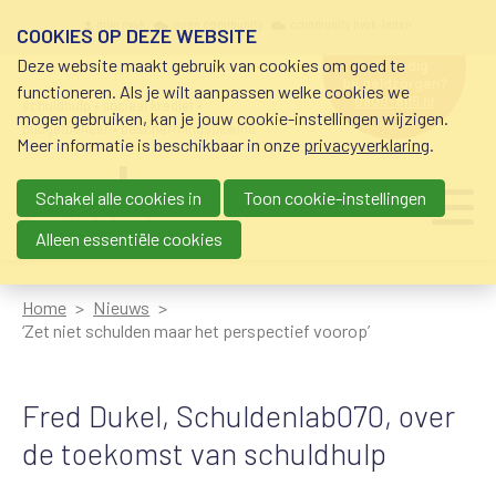
Overslaan en naar de inhoud gaan
Meta navigation
mijn nvvk
open community
community nvvk-leden
COOKIES OP DEZE WEBSITE
Deze website maakt gebruik van cookies om goed te
hulp nodig
bij geldzorgen?
functioneren. Als je wilt aanpassen welke cookies we
0800-8115.nl
schuldhulp • sociaal krediet •
mogen gebruiken, kan je jouw cookie-instellingen wijzigen.
budgetbeheer • beschermingsbewind
Meer informatie is beschikbaar in onze
privacyverklaring
.
Schakel alle cookies in
Toon cookie-instellingen
Main navigation
Ju
me
Alleen essentiële cookies
Home
Nieuws
‘Zet niet schulden maar het perspectief voorop’
Fred Dukel, Schuldenlab070, over
de toekomst van schuldhulp