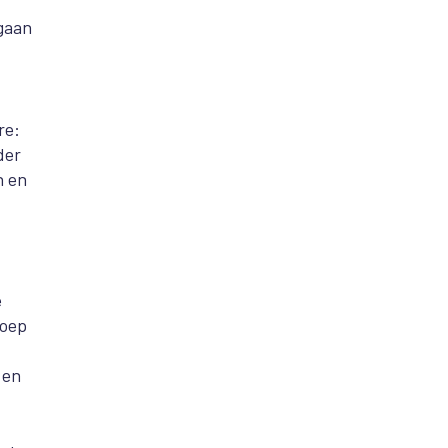
 gaan
re:
der
n en
e
roep
 en