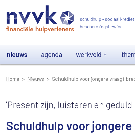
Overslaan en naar de inhoud gaan
schuldhulp • sociaal krediet
beschermingsbewind
Main navigation
nieuws
agenda
werkveld
them
Home
Nieuws
Schuldhulp voor jongere vraagt bred
'Present zijn, luisteren en geduld
Schuldhulp voor jongere 