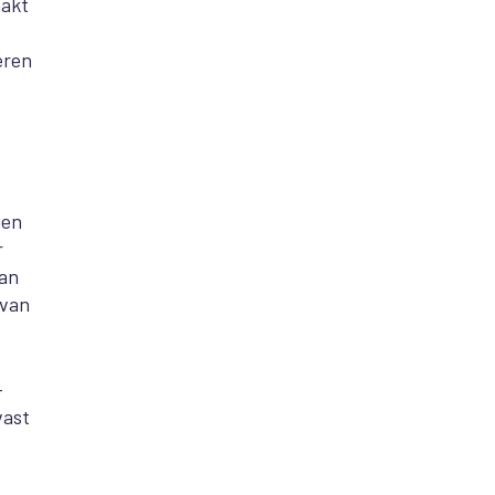
aakt
eren
gen
r
kan
 van
-
vast