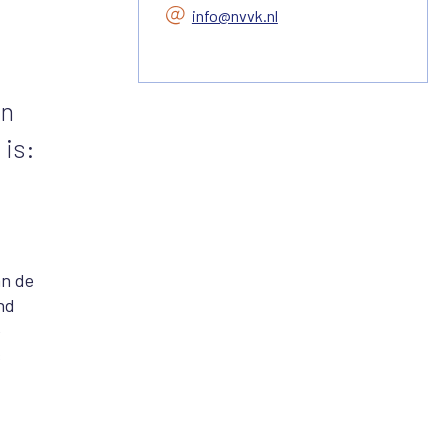
info@nvvk.nl
an
 is:
an de
nd
e
s