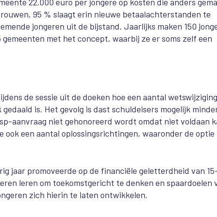
meente 22.000 euro per jongere op kosten die anders gem
rouwen, 95 % slaagt erin nieuwe betaalachterstanden te
mende jongeren uit de bijstand. Jaarlijks maken 150 jong
5 gemeenten met het concept, waarbij ze er soms zelf een
ijdens de sessie uit de doeken hoe een aantal wetswijzigin
 gedaald is. Het gevolg is dast schuldeisers mogelijk minde
nsp-aanvraag niet gehonoreerd wordt omdat niet voldaan 
 ook een aantal oplossingsrichtingen, waaronder de optie
ig jaar promoveerde op de financiële geletterdheid van 15
ngeren leren om toekomstgericht te denken en spaardoelen 
jongeren zich hierin te laten ontwikkelen.