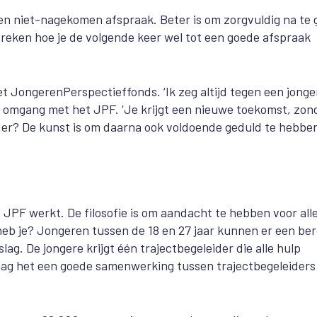
een niet-nagekomen afspraak. Beter is om zorgvuldig na te
reken hoe je de volgende keer wel tot een goede afspraak
 JongerenPerspectieffonds. ‘Ik zeg altijd tegen een jonge
aar omgang met het JPF. ‘Je krijgt een nieuwe toekomst, zon
der? De kunst is om daarna ook voldoende geduld te hebbe
PF werkt. De filosofie is om aandacht te hebben voor all
 heb je? Jongeren tussen de 18 en 27 jaar kunnen er een be
g. De jongere krijgt één trajectbegeleider die alle hulp
vraag het een goede samenwerking tussen trajectbegeleiders