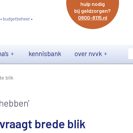
hulp nodig
bij geldzorgen?
0800-8115.nl
 • budgetbeheer •
a's
kennisbank
over nvvk
e blik
 hebben'
vraagt brede blik