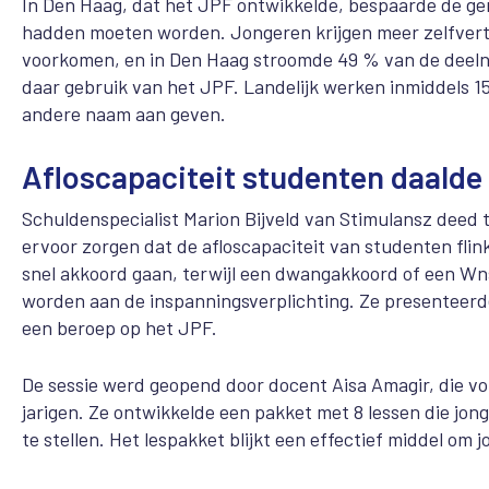
In Den Haag, dat het JPF ontwikkelde, bespaarde de ge
hadden moeten worden. Jongeren krijgen meer zelfvert
voorkomen, en in Den Haag stroomde 49 % van de deelne
daar gebruik van het JPF. Landelijk werken inmiddels 1
andere naam aan geven.
Afloscapaciteit studenten daalde
Schuldenspecialist Marion Bijveld van Stimulansz deed t
ervoor zorgen dat de afloscapaciteit van studenten flink
snel akkoord gaan, terwijl een dwangakkoord of een W
worden aan de inspanningsverplichting. Ze presenteerde
een beroep op het JPF.
De sessie werd geopend door docent Aisa Amagir, die vor
jarigen. Ze ontwikkelde een pakket met 8 lessen die jo
te stellen. Het lespakket blijkt een effectief middel om 