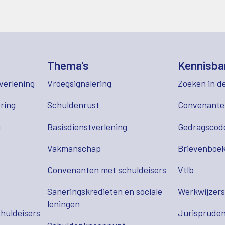
Thema's
Kennisba
verlening
Vroegsignalering
Zoeken in d
ring
Schuldenrust
Convenant
g
Basisdienstverlening
Gedragscod
Vakmanschap
Brievenboek
Convenanten met schuldeisers
Vtlb
Saneringskredieten en sociale
Werkwijzer
leningen
huldeisers
Jurispruden