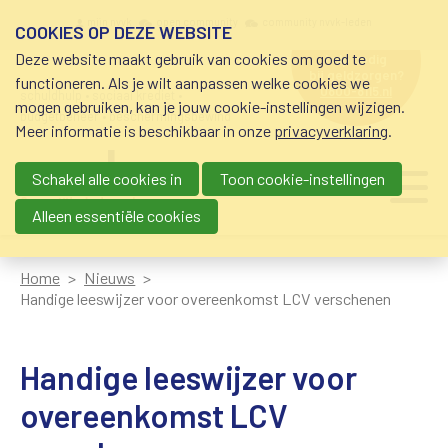
Overslaan en naar de inhoud gaan
Meta navigation
mijn nvvk
open community
community nvvk-leden
COOKIES OP DEZE WEBSITE
Deze website maakt gebruik van cookies om goed te
hulp nodig
bij geldzorgen?
functioneren. Als je wilt aanpassen welke cookies we
0800-8115.nl
schuldhulp • sociaal krediet •
mogen gebruiken, kan je jouw cookie-instellingen wijzigen.
budgetbeheer • beschermingsbewind
Meer informatie is beschikbaar in onze
privacyverklaring
.
Schakel alle cookies in
Toon cookie-instellingen
Main navigation
Ju
me
Alleen essentiële cookies
Home
Nieuws
Handige leeswijzer voor overeenkomst LCV verschenen
Handige leeswijzer voor
overeenkomst LCV