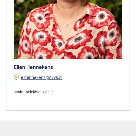
Ellen Hennekens
e.hennekens@nvvk.nl
senior beleidsadviseur