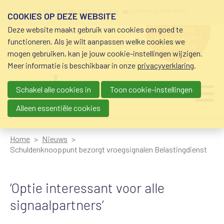
Overslaan en naar de inhoud gaan
Meta navigation
mijn nvvk
open community
community nvvk-leden
COOKIES OP DEZE WEBSITE
Deze website maakt gebruik van cookies om goed te
hulp nodig
bij geldzorgen?
functioneren. Als je wilt aanpassen welke cookies we
0800-8115.nl
schuldhulp • sociaal krediet •
mogen gebruiken, kan je jouw cookie-instellingen wijzigen.
budgetbeheer • beschermingsbewind
Meer informatie is beschikbaar in onze
privacyverklaring
.
Schakel alle cookies in
Toon cookie-instellingen
Main navigation
Ju
me
Alleen essentiële cookies
Home
Nieuws
Schuldenknooppunt bezorgt vroegsignalen Belastingdienst
‘Optie interessant voor alle
signaalpartners’