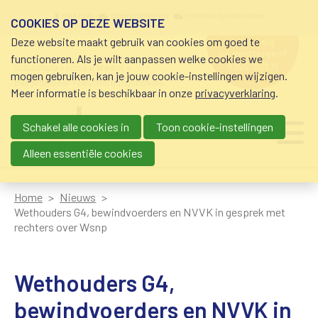
Overslaan en naar de inhoud gaan
Meta navigation
mijn nvvk
open community
community nvvk-leden
COOKIES OP DEZE WEBSITE
Deze website maakt gebruik van cookies om goed te
hulp nodig
bij geldzorgen?
functioneren. Als je wilt aanpassen welke cookies we
0800-8115.nl
schuldhulp • sociaal krediet •
mogen gebruiken, kan je jouw cookie-instellingen wijzigen.
budgetbeheer • beschermingsbewind
Meer informatie is beschikbaar in onze
privacyverklaring
.
Schakel alle cookies in
Toon cookie-instellingen
Main navigation
Ju
me
Alleen essentiële cookies
Home
Nieuws
Wethouders G4, bewindvoerders en NVVK in gesprek met
rechters over Wsnp
Wethouders G4,
bewindvoerders en NVVK in