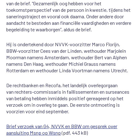
van de brief. “Gezamenlijk oog hebben voor het
toekomstperspectief van de persoon in kwestie, tijdens het
saneringstraject en vooral ook daarna. Onder andere door
aandacht te besteden aan financiële vaardigheden en verdere
begeleiding te waarborgen”, aldus de brief.
Hij is ondertekend door NVVK-voorzitter Marco Florijn,
BBW-voorzitter Cees van der Linden, wethouder Marjolein
Moorman namens Amsterdam, wethouder Bert van Alphen
namens Den Haag, wethouder Michiel Grauss namens
Rotterdam en wethouder Linda Voortman namens Utrecht.
De rechtbanken en Recofa, het landelijk overlegorgaan
van rechters-commissaris in faillissementen en surseances
van betaling hebben inmiddels positief gereageerd op het
verzoek om in overleg te gaan. De eerste ontmoeting is
voorzien voor eind september.
Brief verzoek van G4, NVVK en BBW om gesprek over
aansluiting Msnp op Wsnp
(pdf, 443 kB)