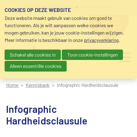
Overslaan en naar de inhoud gaan
Meta navigation
mijn nvvk
open community
community nvvk-leden
COOKIES OP DEZE WEBSITE
Deze website maakt gebruik van cookies om goed te
hulp nodig
bij geldzorgen?
functioneren. Als je wilt aanpassen welke cookies we
0800-8115.nl
schuldhulp • sociaal krediet •
mogen gebruiken, kan je jouw cookie-instellingen wijzigen.
budgetbeheer • beschermingsbewind
Meer informatie is beschikbaar in onze
privacyverklaring
.
Schakel alle cookies in
Toon cookie-instellingen
Main navigation
Ju
me
Alleen essentiële cookies
Home
Kennisbank
Infographic Hardheidsclausule
Infographic
Hardheidsclausule