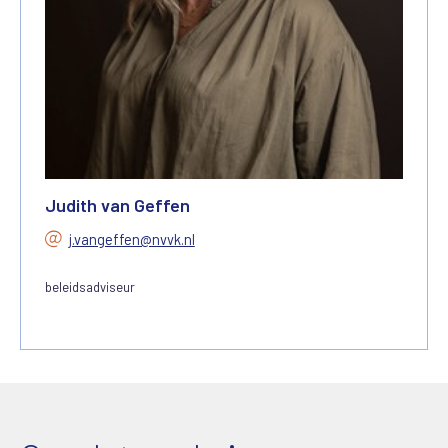
Judith van Geffen
j.vangeffen@nvvk.nl
beleidsadviseur