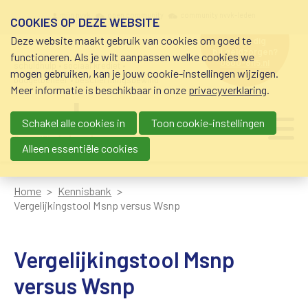
Overslaan en naar de inhoud gaan
Meta navigation
mijn nvvk
open community
community nvvk-leden
COOKIES OP DEZE WEBSITE
Deze website maakt gebruik van cookies om goed te
hulp nodig
bij geldzorgen?
functioneren. Als je wilt aanpassen welke cookies we
0800-8115.nl
schuldhulp • sociaal krediet •
mogen gebruiken, kan je jouw cookie-instellingen wijzigen.
budgetbeheer • beschermingsbewind
Meer informatie is beschikbaar in onze
privacyverklaring
.
Schakel alle cookies in
Toon cookie-instellingen
Main navigation
Ju
me
Alleen essentiële cookies
Home
Kennisbank
Vergelijkingstool Msnp versus Wsnp
Vergelijkingstool Msnp
versus Wsnp