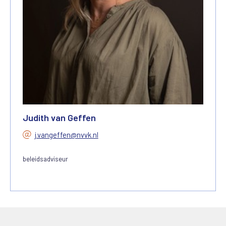
Judith van Geffen
j.vangeffen@nvvk.nl
beleidsadviseur