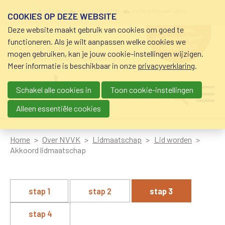
Overslaan en naar de inhoud gaan
Meta navigation
mijn nvvk
open community
community nvvk-leden
COOKIES OP DEZE WEBSITE
Deze website maakt gebruik van cookies om goed te
hulp nodig
bij geldzorgen?
functioneren. Als je wilt aanpassen welke cookies we
0800-8115.nl
schuldhulp • sociaal krediet •
mogen gebruiken, kan je jouw cookie-instellingen wijzigen.
budgetbeheer • beschermingsbewind
Meer informatie is beschikbaar in onze
privacyverklaring
.
Schakel alle cookies in
Toon cookie-instellingen
Main navigation
Ju
me
Alleen essentiële cookies
Home
Over NVVK
Lidmaatschap
Lid worden
Akkoord lidmaatschap
-
stap 1
stap 2
stap 3
stap 4