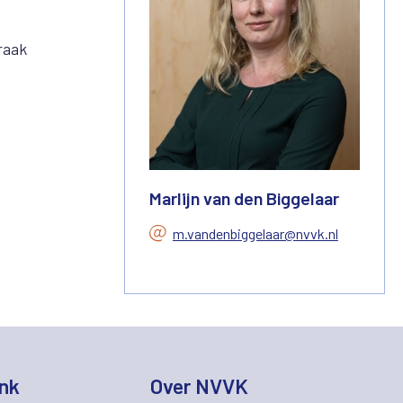
raak
Marlijn van den Biggelaar
m.vandenbiggelaar@nvvk.nl
nk
Over NVVK