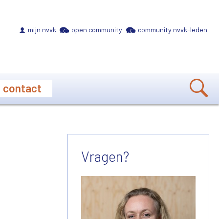
Meta navigation
mijn nvvk
open community
community nvvk-leden
contact
Vragen?