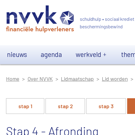
Overslaan en naar de inhoud gaan
schuldhulp • sociaal krediet
beschermingsbewind
Main navigation
nieuws
agenda
werkveld
them
Home
Over NVVK
Lidmaatschap
Lid worden
-
stap 1
stap 2
stap 3
Stap 4 - Afronding