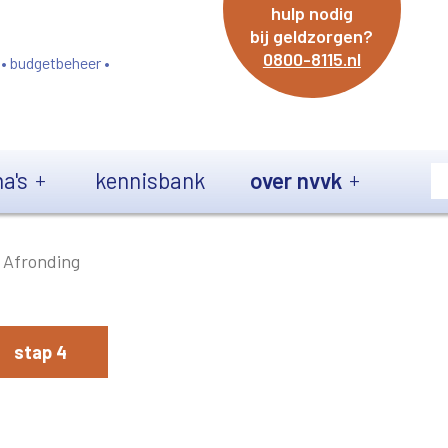
hulp nodig
bij geldzorgen?
0800-8115.nl
 • budgetbeheer •
a's
kennisbank
over nvvk
Afronding
stap 4