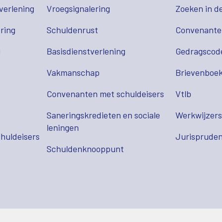
verlening
Vroegsignalering
Zoeken in d
ring
Schuldenrust
Convenant
g
Basisdienstverlening
Gedragscod
Vakmanschap
Brievenboek
Convenanten met schuldeisers
Vtlb
Saneringskredieten en sociale
Werkwijzer
leningen
huldeisers
Jurispruden
Schuldenknooppunt