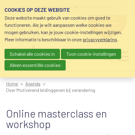
Overslaan en naar de inhoud gaan
Meta navigation
mijn nvvk
open community
community nvvk-leden
COOKIES OP DEZE WEBSITE
Deze website maakt gebruik van cookies om goed te
hulp nodig
bij geldzorgen?
functioneren. Als je wilt aanpassen welke cookies we
0800-8115.nl
schuldhulp • sociaal krediet •
mogen gebruiken, kan je jouw cookie-instellingen wijzigen.
budgetbeheer • beschermingsbewind
Meer informatie is beschikbaar in onze
privacyverklaring
.
Schakel alle cookies in
Toon cookie-instellingen
Main navigation
Ju
me
Alleen essentiële cookies
Home
Agenda
Over Motiverend leidinggeven bij verandering
Online masterclass en
workshop