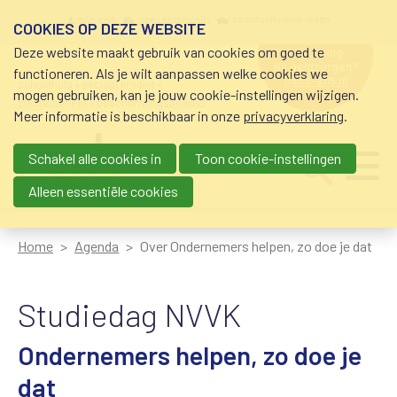
Overslaan en naar de inhoud gaan
Meta navigation
mijn nvvk
open community
community nvvk-leden
COOKIES OP DEZE WEBSITE
Deze website maakt gebruik van cookies om goed te
hulp nodig
bij geldzorgen?
functioneren. Als je wilt aanpassen welke cookies we
0800-8115.nl
schuldhulp • sociaal krediet •
mogen gebruiken, kan je jouw cookie-instellingen wijzigen.
budgetbeheer • beschermingsbewind
Meer informatie is beschikbaar in onze
privacyverklaring
.
Schakel alle cookies in
Toon cookie-instellingen
Main navigation
Ju
me
Alleen essentiële cookies
Home
Agenda
Over Ondernemers helpen, zo doe je dat
Studiedag NVVK
Ondernemers helpen, zo doe je
dat