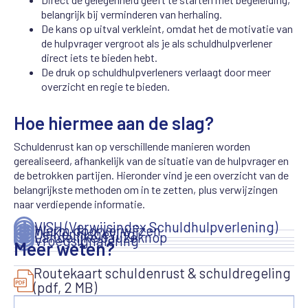
belangrijk bij verminderen van herhaling.
De kans op uitval verkleint, omdat het de motivatie van
de hulpvrager vergroot als je als schuldhulpverlener
direct iets te bieden hebt.
De druk op schuldhulpverleners verlaagt door meer
overzicht en regie te bieden.
Hoe hiermee aan de slag?
Schuldenrust kan op verschillende manieren worden
gerealiseerd, afhankelijk van de situatie van de hulpvrager en
de betrokken partijen. Hieronder vind je een overzicht van de
belangrijkste methoden om in te zetten, plus verwijzingen
naar verdiepende informatie.
VISH (Verwijsindex Schuldhulpverlening)
Warm doorverwijzen
De Kennisgeving
Landelijke pauzeknop
Vroegsignalering
Meer weten?
Routekaart schuldenrust & schuldregeling
(pdf, 2 MB)