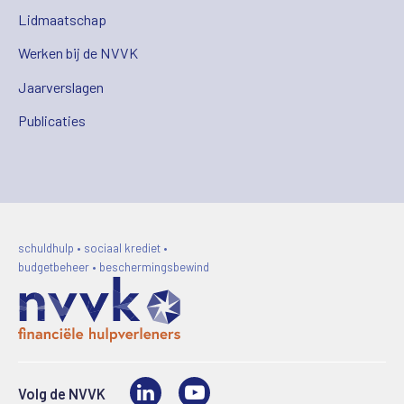
Lidmaatschap
Werken bij de NVVK
Jaarverslagen
Publicaties
schuldhulp • sociaal krediet •
budgetbeheer • beschermingsbewind
LinkedIn
Video
Volg de NVVK