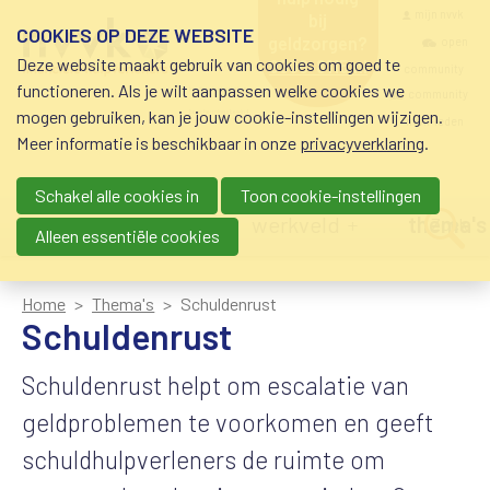
Overslaan en naar de inhoud gaan
Meta navigatio
mijn nvvk
bij
COOKIES OP DEZE WEBSITE
geldzorgen?
open
Deze website maakt gebruik van cookies om goed te
0800-8115.nl
community
schuldhulp • sociaal
functioneren. Als je wilt aanpassen welke cookies we
krediet • budgetbeheer •
community
mogen gebruiken, kan je jouw cookie-instellingen wijzigen.
beschermingsbewind
nvvk-leden
Meer informatie is beschikbaar in onze
privacyverklaring
.
Schakel alle cookies in
Toon cookie-instellingen
Main navigation
nieuws
agenda
werkveld
thema's
Zoek
Alleen essentiële cookies
Home
Thema's
Schuldenrust
Schuldenrust
Schuldenrust helpt om escalatie van
geldproblemen te voorkomen en geeft
schuldhulpverleners de ruimte om