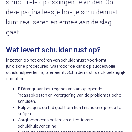
structurele oplossingen te vinden. Op
deze pagina lees je hoe je schuldenrust
kunt realiseren en ermee aan de slag
gaat.
Wat levert schuldenrust op?
Inzetten op het creëren van schuldenrust voorkomt
juridische procedures, waardoor de kans op succesvolle
schuldhulpverlening toeneemt. Schuldenrust is ook belangrijk
omdat het:
Bijdraagt aan het tegengaan van oplopende
incassokosten en verergering van de problematische
schulden.
Hulpvragers de tijd geeft om hun financiën op orde te
krijgen.
Zorgt voor een snellere en effectievere
schuldhulpverlening.
Direct de gelegenheid geeft te starten met begeleiding,