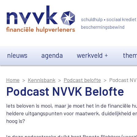
Overslaan en naar de inhoud gaan
schuldhulp • sociaal krediet
beschermingsbewind
Main navigation
nieuws
agenda
werkveld
them
Home
Kennisbank
Podcast belofte
Podcast NV
Podcast NVVK Belofte
Iets beloven is mooi, maar je moet het in de financiële
heldere uitgangspunten voor maatwerk, duidelijkheid en
hoog is?
In deze podcastreeks duikt host Renate Richters (voorzi