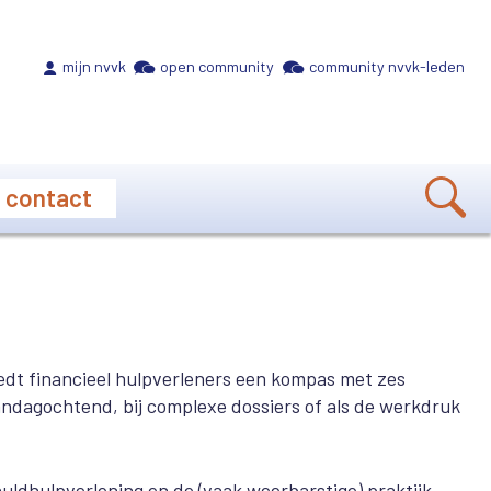
Meta navigation
mijn nvvk
open community
community nvvk-leden
contact
iedt financieel hulpverleners een kompas met zes
andagochtend, bij complexe dossiers of als de werkdruk
uldhulpverlening en de (vaak weerbarstige) praktijk.