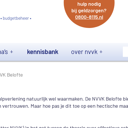
hulp nodig
bij geldzorgen?
0800-8115.nl
 • budgetbeheer •
a's
kennisbank
over nvvk
VK Belofte
 hulpverlening natuurlijk wel waarmaken. De NVVK Belofte b
 vertrouwen. Maar hoe pas je dit toe op een hectische ma
tter NVVK) in het gat tussen de theorie over effectieve sch