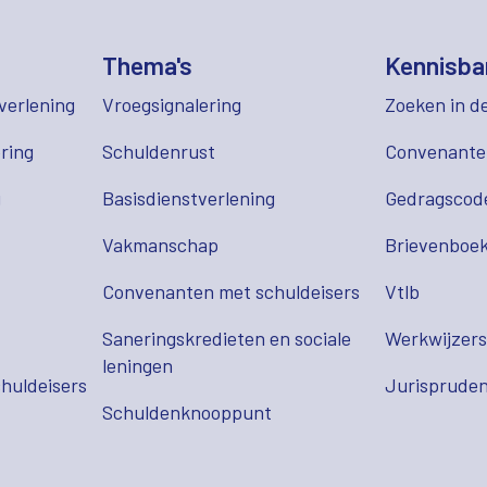
Thema's
Kennisba
verlening
Vroegsignalering
Zoeken in d
ring
Schuldenrust
Convenant
g
Basisdienstverlening
Gedragscod
Vakmanschap
Brievenboek
Convenanten met schuldeisers
Vtlb
Saneringskredieten en sociale
Werkwijzer
leningen
huldeisers
Jurispruden
Schuldenknooppunt