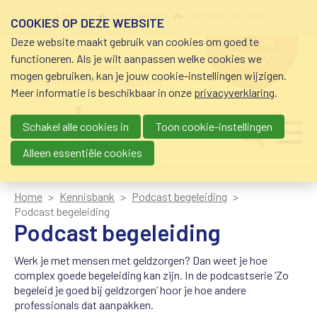
Overslaan en naar de inhoud gaan
Meta navigation
mijn nvvk
open community
community nvvk-leden
COOKIES OP DEZE WEBSITE
Deze website maakt gebruik van cookies om goed te
hulp nodig
bij geldzorgen?
functioneren. Als je wilt aanpassen welke cookies we
0800-8115.nl
schuldhulp • sociaal krediet •
mogen gebruiken, kan je jouw cookie-instellingen wijzigen.
budgetbeheer • beschermingsbewind
Meer informatie is beschikbaar in onze
privacyverklaring
.
Schakel alle cookies in
Toon cookie-instellingen
Main navigation
Ju
me
Alleen essentiële cookies
Home
Kennisbank
Podcast begeleiding
Podcast begeleiding
Podcast begeleiding
Werk je met mensen met geldzorgen? Dan weet je hoe
complex goede begeleiding kan zijn. In de podcastserie ‘Zo
begeleid je goed bij geldzorgen’ hoor je hoe andere
professionals dat aanpakken.