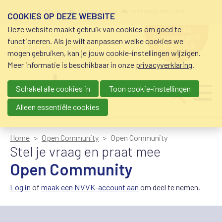
Overslaan en naar de inhoud gaan
Meta navigation
mijn nvvk
open community
community nvvk-leden
COOKIES OP DEZE WEBSITE
Deze website maakt gebruik van cookies om goed te
hulp nodig
bij geldzorgen?
functioneren. Als je wilt aanpassen welke cookies we
0800-8115.nl
schuldhulp • sociaal krediet •
mogen gebruiken, kan je jouw cookie-instellingen wijzigen.
budgetbeheer • beschermingsbewind
Meer informatie is beschikbaar in onze
privacyverklaring
.
Schakel alle cookies in
Toon cookie-instellingen
Main navigation
Ju
me
Alleen essentiële cookies
Home
Open Community
Open Community
Stel je vraag en praat mee
Open Community
Log in
of
maak een NVVK-account aan
om deel te nemen.