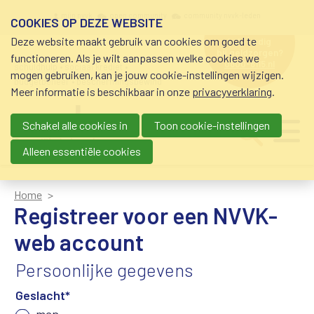
Overslaan en naar de inhoud gaan
Meta navigation
mijn nvvk
open community
community nvvk-leden
COOKIES OP DEZE WEBSITE
Deze website maakt gebruik van cookies om goed te
hulp nodig
bij geldzorgen?
functioneren. Als je wilt aanpassen welke cookies we
0800-8115.nl
schuldhulp • sociaal krediet •
mogen gebruiken, kan je jouw cookie-instellingen wijzigen.
budgetbeheer • beschermingsbewind
Meer informatie is beschikbaar in onze
privacyverklaring
.
Schakel alle cookies in
Toon cookie-instellingen
Main navigation
Ju
me
Alleen essentiële cookies
Home
Registreer voor een NVVK-
web account
Persoonlijke gegevens
Geslacht
*
man