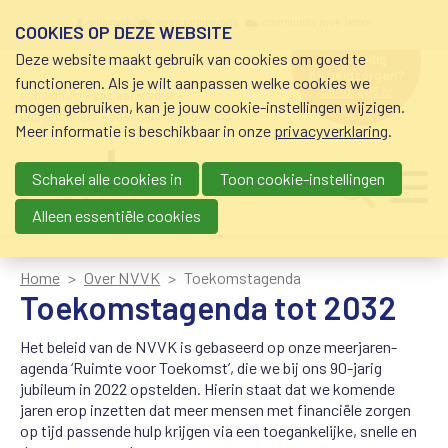
Overslaan en naar de inhoud gaan
Meta navigation
mijn nvvk
open community
community nvvk-leden
COOKIES OP DEZE WEBSITE
Deze website maakt gebruik van cookies om goed te
hulp nodig
bij geldzorgen?
functioneren. Als je wilt aanpassen welke cookies we
0800-8115.nl
schuldhulp • sociaal krediet •
mogen gebruiken, kan je jouw cookie-instellingen wijzigen.
budgetbeheer • beschermingsbewind
Meer informatie is beschikbaar in onze
privacyverklaring
.
Schakel alle cookies in
Toon cookie-instellingen
Main navigation
Ju
me
Alleen essentiële cookies
Home
Over NVVK
Toekomstagenda
Toekomstagenda tot 2032
Het beleid van de NVVK is gebaseerd op onze meerjaren-
agenda ‘Ruimte voor Toekomst’, die we bij ons 90-jarig
jubileum in 2022 opstelden. Hierin staat dat we komende
jaren erop inzetten dat meer mensen met financiële zorgen
op tijd passende hulp krijgen via een toegankelijke, snelle en