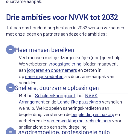
duurzame aanpak.
Drie ambities voor NVVK tot 2032
Tot aan ons honderdjarig bestaan in 2032 werken we samen
met onze leden en partners aan deze drie ambities:
Meer mensen bereiken
Veel mensen met geldzorgen krijgen (nog) geen hulp.
We verbeteren
vroegsignalering
, bieden maatwerk
aan
jongeren en ondernemers
en zetten in
op
saneringskredieten
als duurzame aanpak van
schulden.
Snellere, duurzame oplossingen
Met het
Schuldenknooppunt
, het
NVVK
Arrangement
en de
Landelijke pauzeknop
versnellen
we hulp. We koppelen saneringskredieten aan
begeleiding, versterken de
begeleiding en nazorg
en
verbeteren de
samenwerking met schuldeisers
voor
sneller zicht op een schuldregeling.
Laagdrempelige, professionele hulp