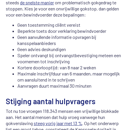
steeds
de snelste manier
om problematisch gokgedrag te
stoppen. Kies je voor een onvrijwillige gokstop. dan gelden
voor een bewindvoerder deze bepalingen:
Geen toestemming cliënt vereist
Beperkte toets door verklaring bewindvoerder
Geen aanvullende informatie opvragen bij
kansspelaanbieders
Geen advies deskundigen
Speler ontvangt bij ontvangstbevestiging meteen een
voornemen tot inschrijving
Kortere doorlooptijd: van 8 naar 2 weken
Maximale inschrijfduur van 6 maanden, maar mogelijk
om aansluitend in te schrijven
Aanvragen duurt maximaal 30 minuten
Stijging aantal hulpvragers
Tot nu toe vroegen 118.343 mensen een vrijwillige blokkade
aan. Het aantal mensen dat hulp vroeg vanwege hun
gokverslaving
steeg vorig jaar met 13 %
. Op het onderwerp
ligt een groot taboe, constateert de Kansspelautoriteit in