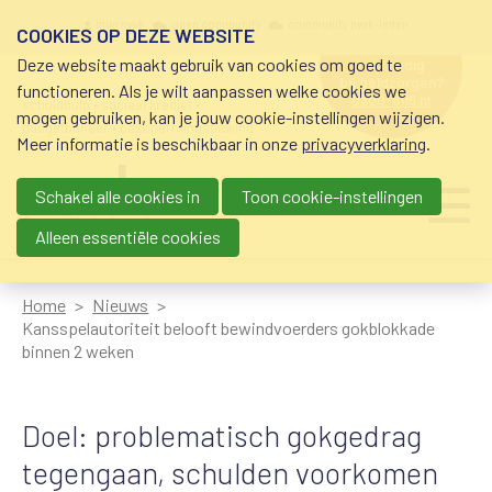
Overslaan en naar de inhoud gaan
Meta navigation
mijn nvvk
open community
community nvvk-leden
COOKIES OP DEZE WEBSITE
Deze website maakt gebruik van cookies om goed te
hulp nodig
bij geldzorgen?
functioneren. Als je wilt aanpassen welke cookies we
0800-8115.nl
schuldhulp • sociaal krediet •
mogen gebruiken, kan je jouw cookie-instellingen wijzigen.
budgetbeheer • beschermingsbewind
Meer informatie is beschikbaar in onze
privacyverklaring
.
Schakel alle cookies in
Toon cookie-instellingen
Main navigation
Ju
me
Alleen essentiële cookies
Home
Nieuws
Kansspelautoriteit belooft bewindvoerders gokblokkade
binnen 2 weken
Doel: problematisch gokgedrag
tegengaan, schulden voorkomen