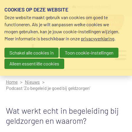
Overslaan en naar de inhoud gaan
Meta navigation
mijn nvvk
open community
community nvvk-leden
COOKIES OP DEZE WEBSITE
Deze website maakt gebruik van cookies om goed te
hulp nodig
bij geldzorgen?
functioneren. Als je wilt aanpassen welke cookies we
0800-8115.nl
schuldhulp • sociaal krediet •
mogen gebruiken, kan je jouw cookie-instellingen wijzigen.
budgetbeheer • beschermingsbewind
Meer informatie is beschikbaar in onze
privacyverklaring
.
Schakel alle cookies in
Toon cookie-instellingen
Main navigation
Ju
me
Alleen essentiële cookies
Home
Nieuws
Podcast ‘Zo begeleid je goed bij geldzorgen’
Wat werkt echt in begeleiding bij
geldzorgen en waarom?