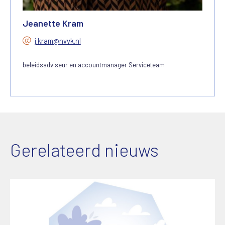
Jeanette Kram
j.kram@nvvk.nl
beleidsadviseur en accountmanager Serviceteam
Gerelateerd nieuws