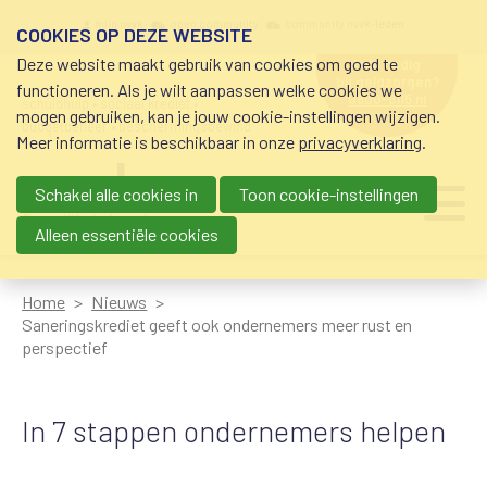
Overslaan en naar de inhoud gaan
Meta navigation
mijn nvvk
open community
community nvvk-leden
COOKIES OP DEZE WEBSITE
Deze website maakt gebruik van cookies om goed te
hulp nodig
bij geldzorgen?
functioneren. Als je wilt aanpassen welke cookies we
0800-8115.nl
schuldhulp • sociaal krediet •
mogen gebruiken, kan je jouw cookie-instellingen wijzigen.
budgetbeheer • beschermingsbewind
Meer informatie is beschikbaar in onze
privacyverklaring
.
Schakel alle cookies in
Toon cookie-instellingen
Main navigation
Ju
me
Alleen essentiële cookies
Home
Nieuws
Saneringskrediet geeft ook ondernemers meer rust en
perspectief
In 7 stappen ondernemers helpen